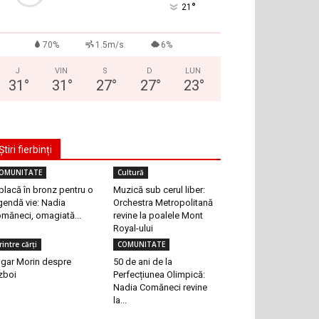
°
21
70%
1.5m/s
6%
J
VIN
S
D
LUN
31
°
31
°
27
°
27
°
23
°
Știri fierbinți
OMUNITATE
Cultură
placă în bronz pentru o
Muzică sub cerul liber:
gendă vie: Nadia
Orchestra Metropolitană
măneci, omagiată...
revine la poalele Mont
Royal-ului
rintre cărți
COMUNITATE
gar Morin despre
50 de ani de la
zboi
Perfecțiunea Olimpică:
Nadia Comăneci revine
la...