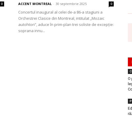
ACCENT MONTREAL
-
30 septembrie 2025
0
0
Concertul inaugural al celei de-a 86-a stagiuni a
Orchestrei Clasice din Montreal, intitulat „Mozaic
autohton”, aduce în prim-plan trei soliste de excepție:
soprana innu...
C
O 
le
Co
P
Ed
ră