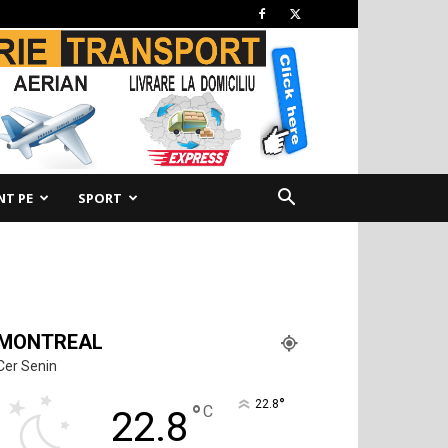
NT PE
SPORT
MONTREAL
Cer Senin
°
22.8
°
C
22.8