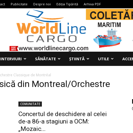
act
Publicitate
Despre noi
Ediția Tipărită
Arhiva PDF
INTERVIURI
SĂNĂTATE
ȘTIINTĂ
UTILE
ACCE
rchestre Classique de Montréal
asică din Montreal/Orchestre
COMUNITATE
Concertul de deschidere al celei
de-a 86-a stagiuni a OCM:
„Mozaic...