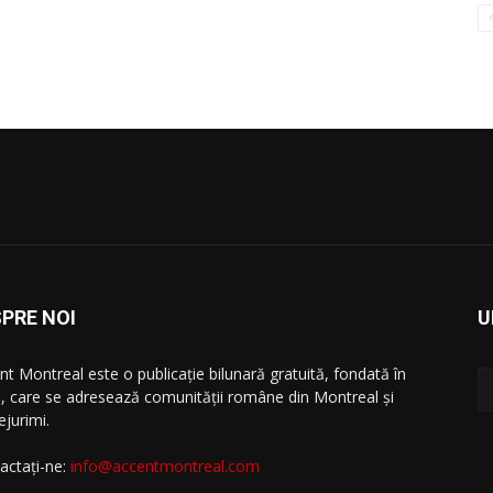
PRE NOI
U
nt Montreal este o publicație bilunară gratuită, fondată în
, care se adresează comunităţii române din Montreal şi
ejurimi.
actați-ne:
info@accentmontreal.com