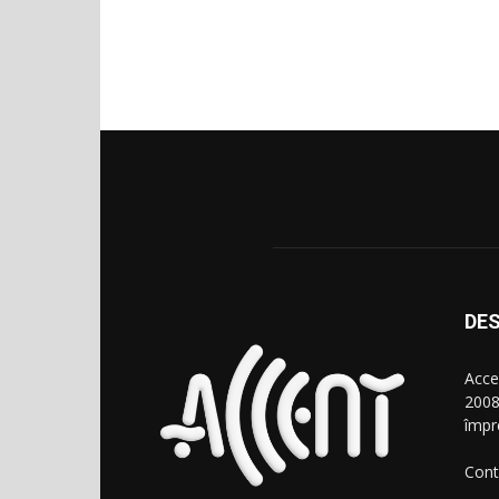
DES
Acce
2008
împr
Cont