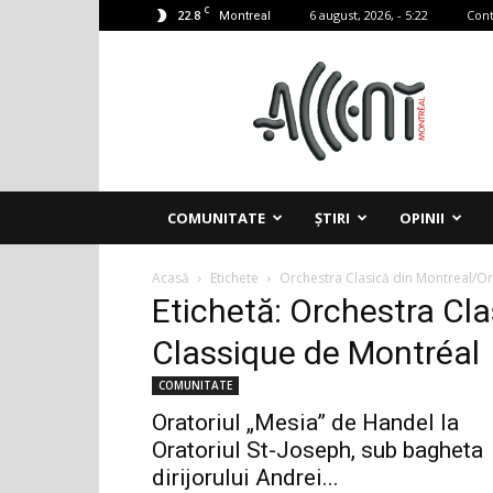
C
22.8
6 august, 2026, - 5:22
Cont
Montreal
Accent
Montreal
COMUNITATE
ȘTIRI
OPINII
Acasă
Etichete
Orchestra Clasică din Montreal/O
Etichetă: Orchestra Cl
Classique de Montréal
COMUNITATE
Oratoriul „Mesia” de Handel la
Oratoriul St-Joseph, sub bagheta
dirijorului Andrei...