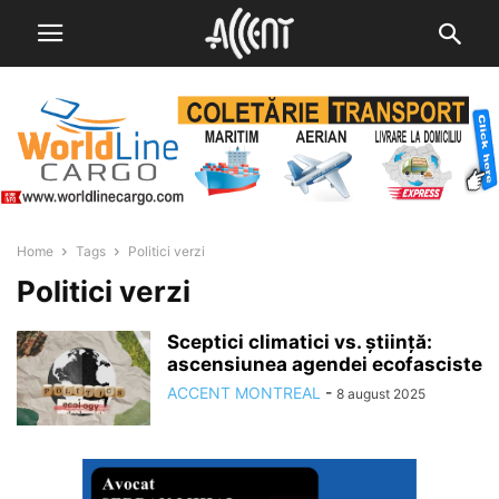
Home
Tags
Politici verzi
Politici verzi
Sceptici climatici vs. ştiință:
ascensiunea agendei ecofasciste
ACCENT MONTREAL
-
8 august 2025