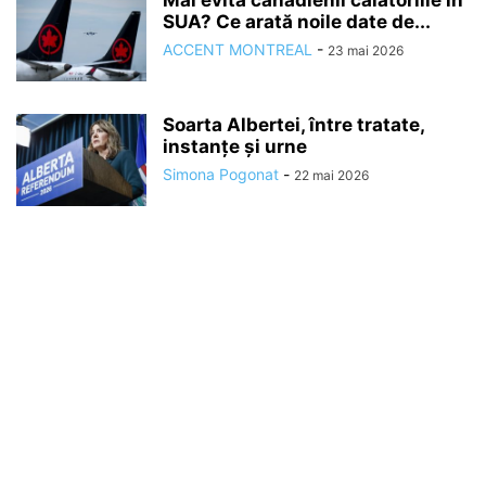
Mai evită canadienii călătoriile în
SUA? Ce arată noile date de...
ACCENT MONTREAL
-
23 mai 2026
Soarta Albertei, între tratate,
instanțe și urne
Simona Pogonat
-
22 mai 2026