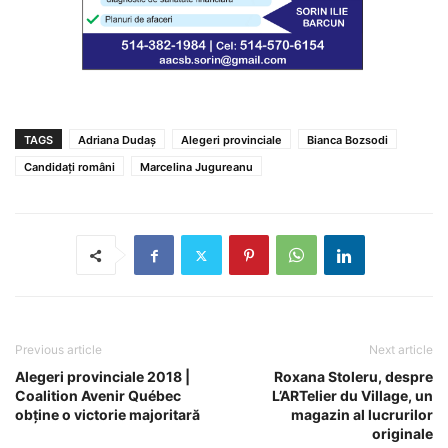
TAGS
Adriana Dudaș
Alegeri provinciale
Bianca Bozsodi
Candidați români
Marcelina Jugureanu
Previous article
Next article
Alegeri provinciale 2018 |
Roxana Stoleru, despre
Coalition Avenir Québec
L’ARTelier du Village, un
obține o victorie majoritară
magazin al lucrurilor
originale