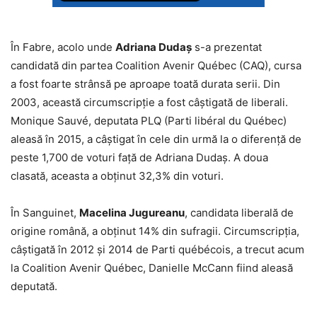
În Fabre, acolo unde
Adriana Dudaș
s-a prezentat
candidată din partea Coalition Avenir Québec (CAQ), cursa
a fost foarte strânsă pe aproape toată durata serii. Din
2003, această circumscripție a fost câștigată de liberali.
Monique Sauvé, deputata PLQ (Parti libéral du Québec)
aleasă în 2015, a câștigat în cele din urmă la o diferență de
peste 1,700 de voturi față de Adriana Dudaș. A doua
clasată, aceasta a obținut 32,3% din voturi.
În Sanguinet,
Macelina Jugureanu
, candidata liberală de
origine română, a obținut 14% din sufragii. Circumscripția,
câștigată în 2012 și 2014 de Parti québécois, a trecut acum
la Coalition Avenir Québec, Danielle McCann fiind aleasă
deputată.