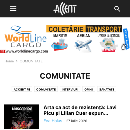
Home
COMUNITATE
COMUNITATE
ACCENT PE
COMUNITATE
INTERVIURI
OPINII
SĂNĂTATE
SPORT
ȘTIINTA
STIRI
UTILE
Arta ca act de rezistență: Lavi
Picu și Lilian Cuer expun...
Eva Halus
-
27 iulie 2026