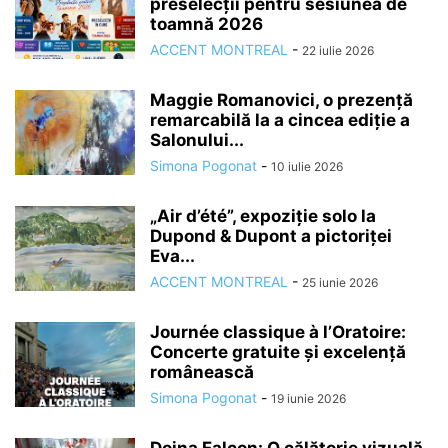
preselecții pentru sesiunea de
toamnă 2026
ACCENT MONTREAL
-
22 iulie 2026
Maggie Romanovici, o prezență
remarcabilă la a cincea ediție a
Salonului...
Simona Pogonat
-
10 iulie 2026
„Air d’été”, expoziție solo la
Dupond & Dupont a pictoriței
Eva...
ACCENT MONTREAL
-
25 iunie 2026
Journée classique à l’Oratoire:
Concerte gratuite și excelență
românească
Simona Pogonat
-
19 iunie 2026