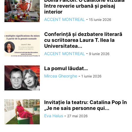
Doina Falcon: O călătorie vizuală
între reverie urbană și peisaj
interior
ACCENT MONTREAL
-
15 iunie 2026
Conferință și dezbatere literară
cu scriitoarea Laura T. Ilea la
Universitatea...
ACCENT MONTREAL
-
9 iunie 2026
La pomul lăudat…
Mircea Gheorghe
-
1 iunie 2026
Invitație la teatru: Catalina Pop în
„Je ne sais personne qui...
Eva Halus
-
27 mai 2026