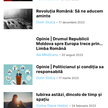
Revoluția Română: Să ne aducem
aminte
Dorin Stoica
-
17 decembrie 2023
Opinie | Drumul Republicii
Moldova spre Europa trece prin…
Limba Română
Ala Mîndîcanu
-
30 august 2023
Opinie | Politicianul și condiţia sa
responsabilă
Dorin Stoica
-
17 martie 2023
Iubirea astăzi, dincolo de timp și
spațiu
Corina Diana Haiduc
-
24 februarie 2023