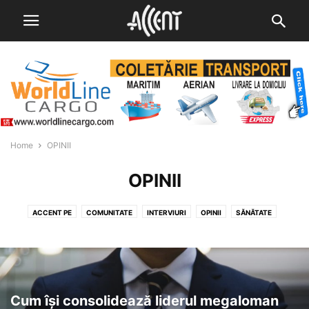
Home
OPINII
OPINII
ACCENT PE
COMUNITATE
INTERVIURI
OPINII
SĂNĂTATE
SPORT
ȘTIINTA
STIRI
UTILE
Cum își consolidează liderul megaloman