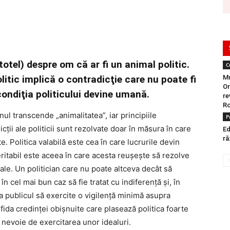
otel) despre om că ar fi un animal politic.
C
litic implică o contradicţie care nu poate fi
Mu
Or
ondiţia politicului devine umană.
re
Ro
nul transcende „animalitatea”, iar principiile
P
ții ale politicii sunt rezolvate doar în măsura în care
Ed
ră
. Politica valabilă este cea în care lucrurile devin
veritabil este aceea în care acesta reușește să rezolve
sale. Un politician care nu poate altceva decât să
n cel mai bun caz să fie tratat cu indiferență și, în
ca publicul să exercite o vigilență minimă asupra
ofida credinţei obişnuite care plasează politica foarte
e nevoie de exercitarea unor idealuri.