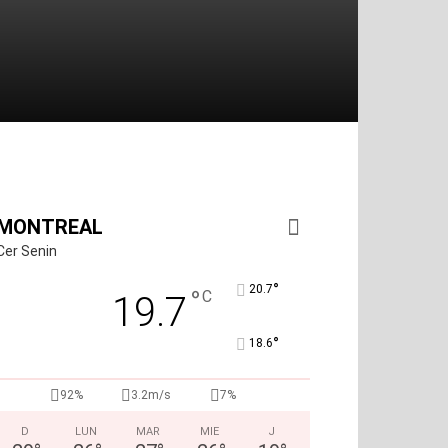
MONTREAL
Cer Senin
°
20.7
°
C
19.7
°
18.6
92%
3.2m/s
7%
D
LUN
MAR
MIE
J