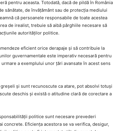
speră pentru aceasta. Totodată, dacă de pildă în România
e de sănătate, de învăţământ sau de protecţia mediului
seamnă că persoanele responsabile de toate acestea
ărea de irealist, trebuie să aibă pârghiile necesare să
cţiunile autorităților politice.
ă amendeze eficient orice derapaje și să contribuie la
iunilor guvernamentale este imperativ necesară pentru
i urmare a exemplului unor țări avansate în acest sens
greșeli și sunt recunoscute ca atare, pot absolvi totuşi
scute deschis și există o atitudine clară de corectare a
ponsabilității politice sunt necesare prevederi
ai concrete. Eficiența acestora se va verifica, desigur,