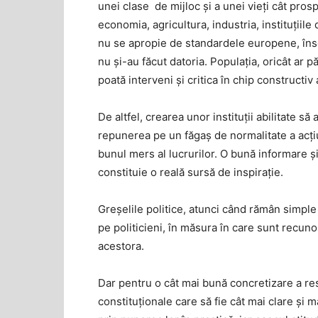
unei clase de mijloc și a unei vieți cât pro
economia, agricultura, industria, instituţiil
nu se apropie de standardele europene, în
nu și-au făcut datoria. Populaţia, oricât ar p
poată interveni și critica în chip constructiv a
De altfel, crearea unor instituţii abilitate s
repunerea pe un făgaș de normalitate a acţ
bunul mers al lucrurilor. O bună informare ș
constituie o reală sursă de inspirație.
Greșelile politice, atunci când rămân simple 
pe politicieni, în măsura în care sunt recuno
acestora.
Dar pentru o cât mai bună concretizare a res
constituționale care să fie cât mai clare și m