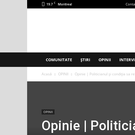
C
19.7
Conta
Montreal
Accent
Montreal
COMUNITATE
ȘTIRI
OPINII
INTERVI
Acasă
OPINII
Opinie | Politicianul și condiţia sa 
OPINII
Opinie | Politic