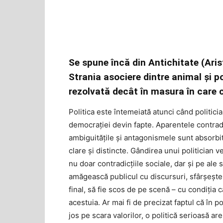
Se spune încă din Antichitate (Arist
Strania asociere dintre animal și po
rezolvată decât în masura în care c
Politica este întemeiată atunci când politicia
democraţiei devin fapte. Aparentele contradic
ambiguitățile și antagonismele sunt absorbite
clare și distincte. Gândirea unui politician 
nu doar contradicțiile sociale, dar și pe ale 
amăgească publicul cu discursuri, sfârșește î
final, să fie scos de pe scenă – cu condiţia 
acestuia. Ar mai fi de precizat faptul că în p
jos pe scara valorilor, o politică serioasă ar