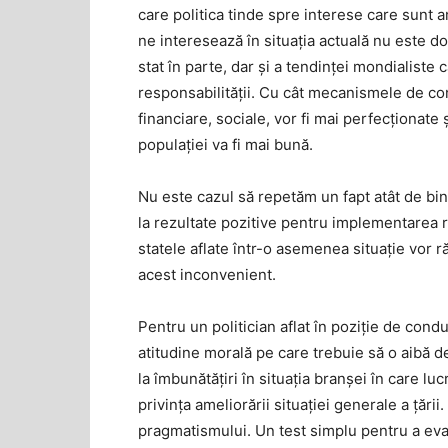
care politica tinde spre interese care sunt 
ne interesează în situaţia actuală nu este d
stat în parte, dar și a tendinţei mondialiste 
responsabilității. Cu cât mecanismele de cont
financiare, sociale, vor fi mai perfecționate 
populaţiei va fi mai bună.
Nu este cazul să repetăm un fapt atât de bi
la rezultate pozitive pentru implementarea r
statele aflate într-o asemenea situaţie vor
acest inconvenient.
Pentru un politician aflat în poziţie de cond
atitudine morală pe care trebuie să o aibă de 
la îmbunătățiri în situaţia branșei în care luc
privinţa ameliorării situaţiei generale a țării
pragmatismului. Un test simplu pentru a evalu