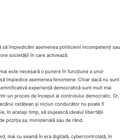
ât să împiedicăm asemenea politicieni incompetenți sau
re societăţii în care activează.
e, mai este necesară o punere în funcţiune a unor
e și să împiedice asemenea fenomene. Chiar dacă nu sunt
u semnificativă experienţă democratică sunt mult mai
într-un proces de început al controlului democratic. Or,
ecărui cetățean și niciun conducător nu poate fi
e, în același timp, să slujească idealul libertăţii
de poziţia sa, ministerială sau de rând.
id, mai cu seamă în era digitală, cybercontrolată, în