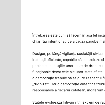
Întrebarea este cum să facem în aşa fel înc
chiar rău intenționați de a cauza pagube majo
Desigur, pe lângă vigilența societăţii civic
instituţii eficiente, capabile să controlez
perfecte, instituţiile unor state de drept c
funcţionale decât cele ale unor state aflate 
o democraţie trebuie să asigure respectul fi
„divinizat”. Dar o democraţie autentică trebui
responsabile a fiecărui cetățean, indiferent 
Statele evoluează într-un ritm extrem de rap