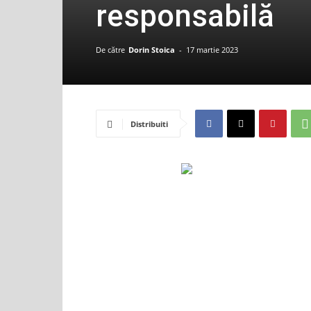
responsabilă
De către
Dorin Stoica
-
17 martie 2023
Distribuiti