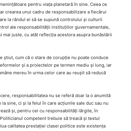
ameninţătoare pentru viaţa planetară în sine. Ceea ce
oar crearea unui cadru de responsabilizare a fiecărui
care la rândul ei să se supună controlului și culturii
rol ale responsabilității instituţiilor guvernamentale,
și mai juste, cu atât reflecţia acestora asupra bunăstării
ne ştiut, cum că o stare de corupţie nu poate conduce
eformelor și a proiectelor pe termen mediu și lung, iar
 rămâne mereu în urma celor care au reuşit să reducă
ucere, responsabilitatea nu se referă doar la o anumită
la sine, ci și la felul în care acţiunile sale duc sau nu
rează și, pentru cei cu responsabilități lărgite, în
. Politicianul competent trebuie să treacă și testul
a calitatea prestației clasei politice este existența