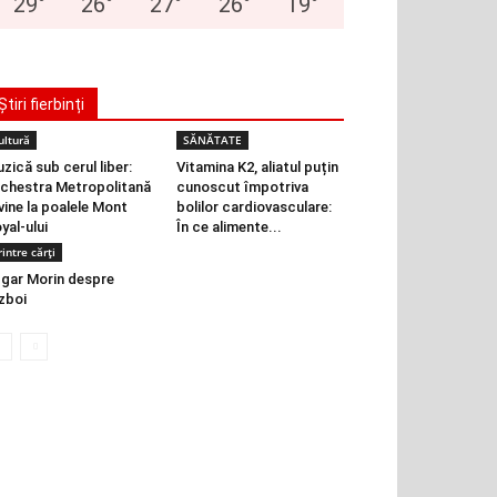
29
°
26
°
27
°
26
°
19
°
Știri fierbinți
ultură
SĂNĂTATE
zică sub cerul liber:
Vitamina K2, aliatul puțin
chestra Metropolitană
cunoscut împotriva
vine la poalele Mont
bolilor cardiovasculare:
yal-ului
În ce alimente...
rintre cărți
gar Morin despre
zboi