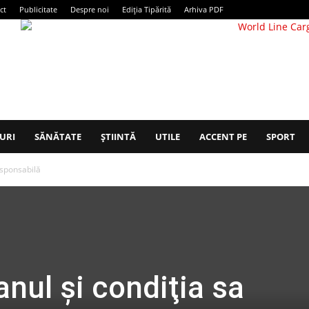
ct
Publicitate
Despre noi
Ediția Tipărită
Arhiva PDF
URI
SĂNĂTATE
ȘTIINTĂ
UTILE
ACCENT PE
SPORT
responsabilă
ianul și condiţia sa