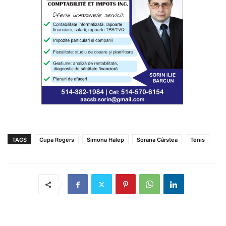
TAGS
Cupa Rogers
Simona Halep
Sorana Cârstea
Tenis