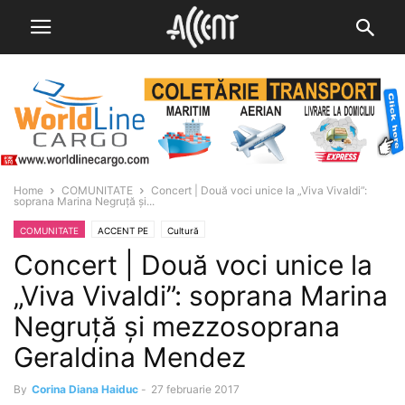
Home
COMUNITATE
Concert | Două voci unice la „Viva Vivaldi”:
soprana Marina Negruță și...
COMUNITATE
ACCENT PE
Cultură
Concert | Două voci unice la
„Viva Vivaldi”: soprana Marina
Negruță și mezzosoprana
Geraldina Mendez
By
Corina Diana Haiduc
-
27 februarie 2017