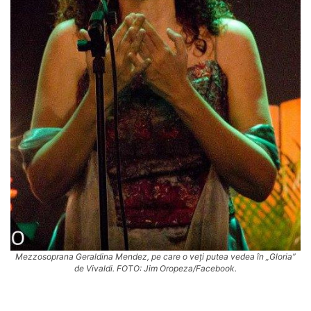
Mezzosoprana Geraldina Mendez, pe care o veți putea vedea în „Gloria”
de Vivaldi. FOTO: Jim Oropeza/Facebook.