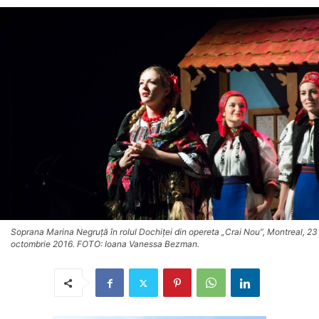
Soprana Marina Negruță în rolul Dochiței din opereta „Crai Nou”, Montreal, 23
octombrie 2016. FOTO: Ioana Vanessa Bezman.