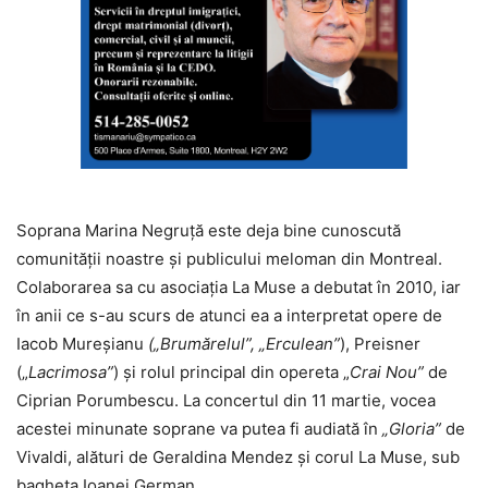
Soprana Marina Negruță este deja bine cunoscută
comunității noastre și publicului meloman din Montreal.
Colaborarea sa cu asociația La Muse a debutat în 2010, iar
în anii ce s-au scurs de atunci ea a interpretat opere de
Iacob Mureșianu
(„Brumărelul”, „Erculean”
), Preisner
(„
Lacrimosa”
) și rolul principal din opereta „
Crai Nou”
de
Ciprian Porumbescu. La concertul din 11 martie, vocea
acestei minunate soprane va putea fi audiată în
„Gloria”
de
Vivaldi, alături de Geraldina Mendez și corul La Muse, sub
bagheta Ioanei German.