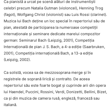
Ca pianistă a urcat pe scenă alături de instrumentiști
celebri precum Natalia Gutman (violoncel), Henning Trog
(fagot), Wolfgang Christ (violonist) sau Luis Rossi (clarinet).
Muzica lui Bach deține un loc special în repertoriul său de
pian, atestată de participarea la numeroase competiții
internaționale și seminare dedicate marelui compozitor
german: Seminarul Bach (Leipzig, 2001), Competiția
Internațională de pian J. S. Bach, a 4-a ediție (Saarbruken,
2001), Competiția internațională Bach, a 13-a ediție
(Leipzig, 2002).
Ca solistă, vocea sa de mezzosoprana merge și în
registrele de soprană lirică și contralto. De aceea
repertoriul său este foarte bogat și cuprinde arii din opera
lui Haendel, Puccini, Rossini, Verdi, Donizetti, Bellini, Bizet,
ca și din muzica de camera rusă, engleză, franceză sau
italiană.