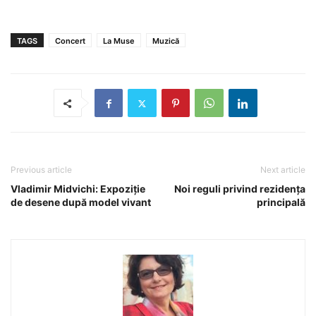
TAGS
Concert
La Muse
Muzică
Previous article
Next article
Vladimir Midvichi: Expoziție
Noi reguli privind rezidența
de desene după model vivant
principală