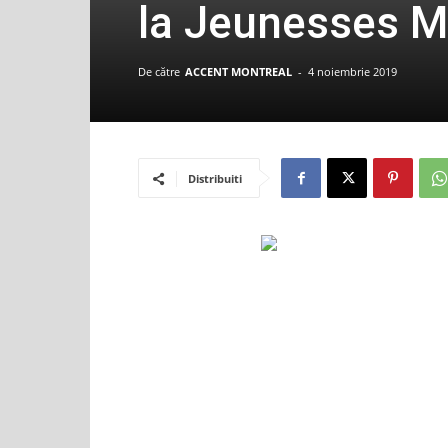
la Jeunesses M
De către
ACCENT MONTREAL
-
4 noiembrie 2019
Distribuiti