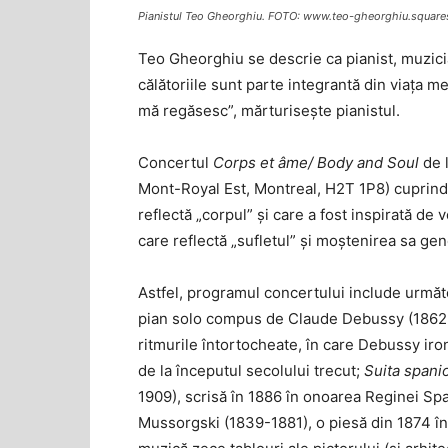
Pianistul Teo Gheorghiu. FOTO: www.teo-gheorghiu.squar
Teo Gheorghiu se descrie ca pianist, muzician
călătoriile sunt parte integrantă din viața m
mă regăsesc”, mărturisește pianistul.
Concertul
Corps et âme/ Body and Soul
de 
Mont-Royal Est, Montreal, H2T 1P8) cuprinde,
reflectă „corpul” și care a fost inspirată de v
care reflectă „sufletul” și moștenirea sa gen
Astfel, programul concertului include urmă
pian solo compus de Claude Debussy (1862-19
ritmurile întortocheate, în care Debussy iro
de la începutul secolului trecut;
Suita spani
1909), scrisă în 1886 în onoarea Reginei Spa
Mussorgski (1839-1881), o piesă din 1874 în