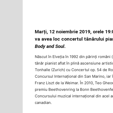
Marți, 12 noiembrie 2019, orele 19
va avea loc concertul tânărului pia
Body and Soul
.
Născut în Elveția în 1992 din părinți român
tânăr pianist aflat în plină ascensiune artist
Tonhalle (Zurich) cu Concertul op. 54 de Rob
Concursul Internațional din San Marino, iar 
Franz Liszt de la Weimar. În 2010, Teo Gheorg
premiu Beethovenring la Bonn Beethovenfest.
Concursului muzical internațional din acel a
canadian.