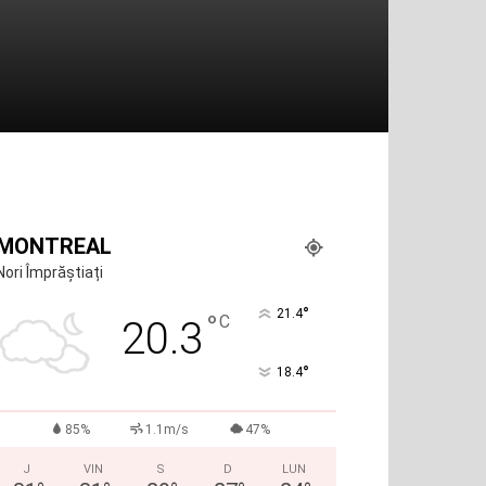
MONTREAL
Nori Împrăștiați
°
21.4
°
C
20.3
°
18.4
85%
1.1m/s
47%
J
VIN
S
D
LUN