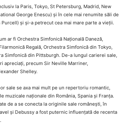
nclusiv la Paris, Tokyo, St Petersburg, Madrid, New
national George Enescu) și în cele mai renumite săli de
Purcell) și și-a petrecut cea mai mare parte a vieții.
cum ar fi Orchestra Simfonică Națională Daneză,
Filarmonică Regală, Orchestra Simfonică din Tokyo,
a Simfonică din Pittsburgh. De-a lungul carierei sale,
i apreciați, precum Sir Neville Marriner,
lexander Shelley.
or sale se axa mai mult pe un repertoriu romantic,
ile muzicale naționale din România, Spania și Franța.
e de a se conecta la originile sale românești, în
avel și Debussy a fost puternic influențată de recenta
.