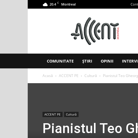
C
20.4
Cont
Montreal
Accent
Montreal
COMUNITATE
ȘTIRI
OPINII
INTERVI
Acasă
ACCENT PE
Cultură
Pianistul Teo Gheorg
ACCENT PE
Cultură
Pianistul Teo G