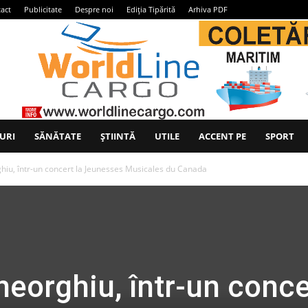
act
Publicitate
Despre noi
Ediția Tipărită
Arhiva PDF
URI
SĂNĂTATE
ȘTIINTĂ
UTILE
ACCENT PE
SPORT
hiu, într-un concert la Jeunesses Musicales du Canada
heorghiu, într-un conce