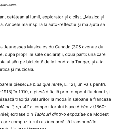
espace.com.
, cetățean al lumii, explorator și ciclist. „Muzica și
ea. Ambele mă inspiră la auto-reflecție și mă ajută să
la Jeunesses Musicales du Canada (305 avenue du
 după propriile sale declarații, două părți: una care
oiajul său pe bicicletă de la Londra la Tanger, și alta
etică și muzicală.
toarele piese:
La plus que lente
, L. 121, un vals pentru
18) în 1910, o piesă dificilă prin tempoul fluctuant şi
nizează tradiţia valsurilor la modă în saloanele franceze
olă
nr. 1, op. 47
a compozitorului Isaac Albéniz (1860-
niei; extrase din
Tablouri dintr-o expoziție
de Modest
 care compozitorul rus încearcă să transpună în