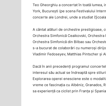
Teo Gheorghiu a concertat în toată lumea, i
York, București (pe scena Festivalului Inter
concerte ale Londrei, unde a studiat (Școala 
A cântat alături de orchestre prestigioase, 
Orchestra Simfonică Ceaikovski, Orchestra 
Orchestra Simfonică din Bilbao sau Orchestr
s-a bucurat de colaborări cu numeroși dirijor
Vladimir Fedoseyev, Matthias Pintscher și A
Dacă în anii precedenți programul concertel
interesul său actual se îndreaptă spre stilur
Explorarea operei enesciene este o modalitat
vreme ce fascinația cu Albéniz, Granados, R
sa experiență ca ciclist prin Franța și Spania