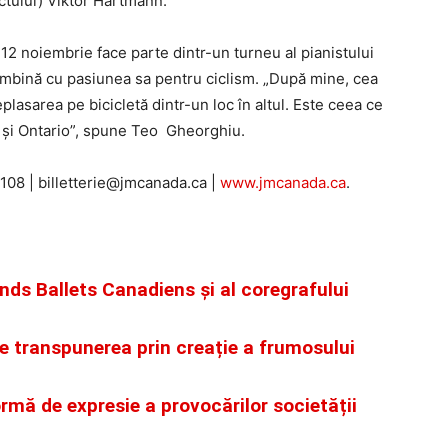
ectului) Viktor Hartmann.
12 noiembrie face parte dintr-un turneu al pianistului
e îmbină cu pasiunea sa pentru ciclism. „După mine, cea
lasarea pe bicicletă dintr-un loc în altul. Este ceea ce
c și Ontario”, spune Teo Gheorghiu.
4108 | billetterie@jmcanada.ca |
www.jmcanada.ca
.
nds Ballets Canadiens și al coregrafului
e transpunerea prin creație a frumosului
rmă de expresie a provocărilor societății