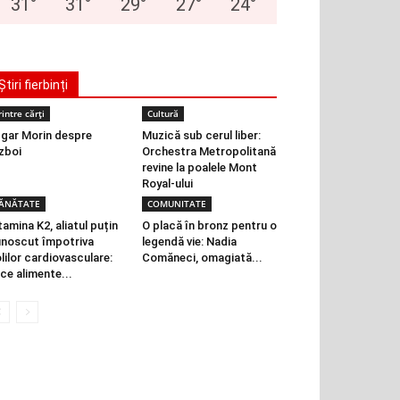
31
°
31
°
29
°
27
°
24
°
Știri fierbinți
rintre cărți
Cultură
gar Morin despre
Muzică sub cerul liber:
zboi
Orchestra Metropolitană
revine la poalele Mont
Royal-ului
ĂNĂTATE
COMUNITATE
tamina K2, aliatul puțin
O placă în bronz pentru o
noscut împotriva
legendă vie: Nadia
lilor cardiovasculare:
Comăneci, omagiată...
 ce alimente...