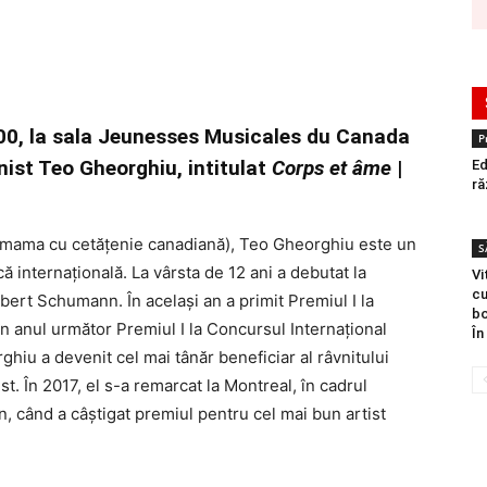
:00, la sala Jeunesses Musicales du Canada
P
nist Teo Gheorghiu, intitulat
Corps et âme
|
Ed
ră
i (mama cu cetățenie canadiană), Teo Gheorghiu este un
S
ică internațională. La vârsta de 12 ani a debutat la
Vi
cu
ert Schumann. În același an a primit Premiul I la
bo
în anul următor Premiul I la Concursul Internațional
În
hiu a devenit cel mai tânăr beneficiar al râvnitului
 În 2017, el s-a remarcat la Montreal, în cadrul
n, când a câștigat premiul pentru cel mai bun artist