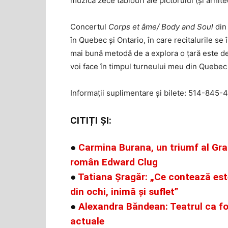
muzică zece tablouri ale pictorului (și arhit
Concertul
Corps et âme/ Body and Soul
din 
în Quebec și Ontario, în care recitalurile s
mai bună metodă de a explora o țară este dep
voi face în timpul turneului meu din Quebe
Informații suplimentare și bilete: 514-845-
CITIȚI ȘI:
●
Carmina Burana, un triumf al Gra
român Edward Clug
●
Tatiana Șragăr: „Ce contează est
din ochi, inimă și suflet”
●
Alexandra Băndean: Teatrul ca fo
actuale