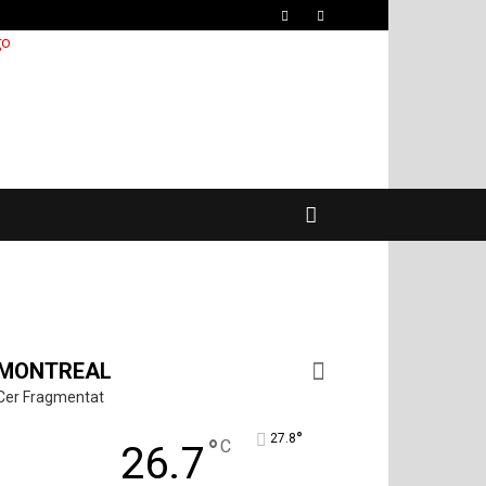
MONTREAL
Cer Fragmentat
°
27.8
°
C
26.7