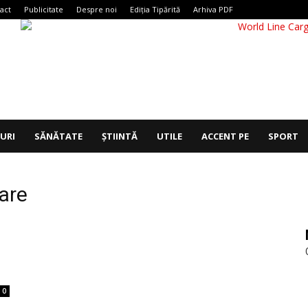
act
Publicitate
Despre noi
Ediția Tipărită
Arhiva PDF
IURI
SĂNĂTATE
ȘTIINTĂ
UTILE
ACCENT PE
SPORT
iare
0