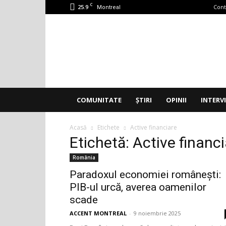
C
25.9
Cont
Montreal
Accent
Montreal
COMUNITATE
ȘTIRI
OPINII
INTERV
Acasă
Etichete
Active financiare
Etichetă: Active financ
România
Paradoxul economiei românești:
PIB-ul urcă, averea oamenilor
scade
ACCENT MONTREAL
-
9 noiembrie 2025