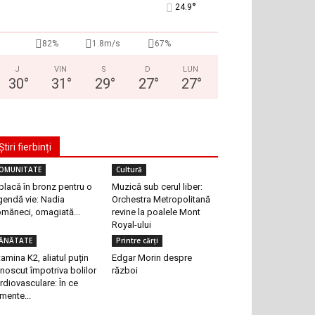
°
24.9
82%
1.8m/s
67%
J
VIN
S
D
LUN
30
°
31
°
29
°
27
°
27
°
Știri fierbinți
OMUNITATE
Cultură
placă în bronz pentru o
Muzică sub cerul liber:
gendă vie: Nadia
Orchestra Metropolitană
măneci, omagiată...
revine la poalele Mont
Royal-ului
ĂNĂTATE
Printre cărți
tamina K2, aliatul puțin
Edgar Morin despre
noscut împotriva bolilor
război
rdiovasculare: În ce
imente...