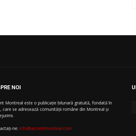
PRE NOI
U
nt Montreal este o publicație bilunară gratuită, fondată în
, care se adresează comunităţii române din Montreal şi
ejurimi.
actați-ne:
info@accentmontreal.com