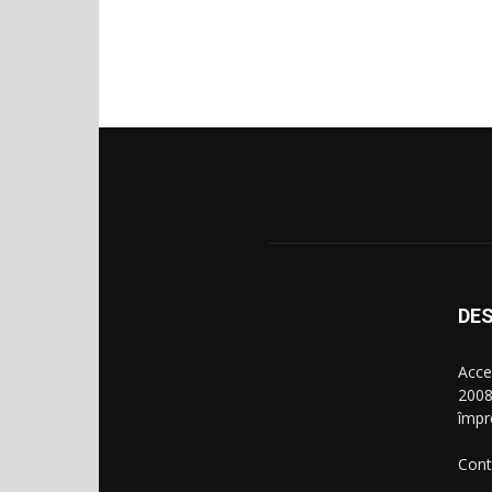
DES
Acce
2008
împr
Cont