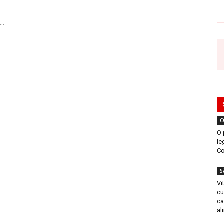
l
..
C
O 
le
Co
S
Vi
cu
ca
al