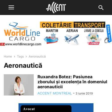
Home
Tags
Aeronautică
Aeronautică
Ruxandra Botez: Pasiunea
zborului și excelența în domeniul
aeronauticii
ACCENT MONTREAL
-
3 iunie 2019