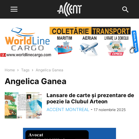
Home
Tags
Angelica Ganea
Angelica Ganea
Lansare de carte și prezentare de
poezie la Clubul Arteon
ACCENT MONTREAL
-
17 noiembrie 2025