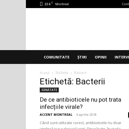
C
22.6
Cont
Montreal
Accent
Montreal
COMUNITATE
ȘTIRI
OPINII
INTERV
Acasă
Etichete
Bacterii
Etichetă: Bacterii
SĂNĂTATE
De ce antibioticele nu pot trata
infecțiile virale?
ACCENT MONTREAL
-
6 aprilie 2018
Când sunt utilizate corect, antibioticele nu doar
vindecă ci și salvează vieți. Din păcate, în ciuda