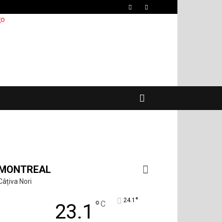
MONTREAL
Câțiva Nori
°
24.1
°
C
23.1