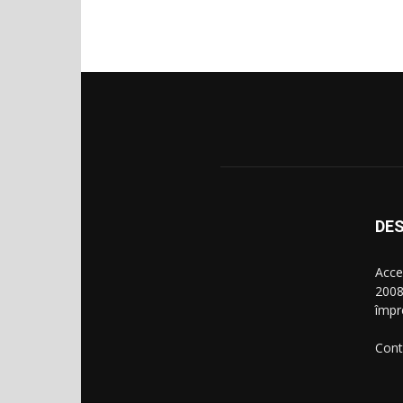
DES
Acce
2008
împr
Cont