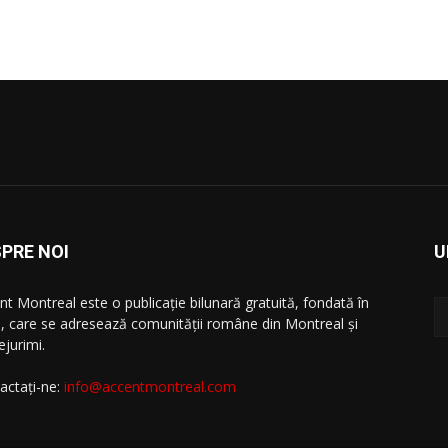
PRE NOI
U
nt Montreal este o publicație bilunară gratuită, fondată în
, care se adresează comunităţii române din Montreal şi
ejurimi.
actați-ne:
info@accentmontreal.com