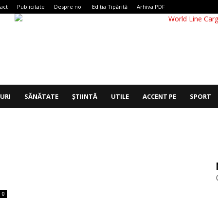
act
Publicitate
Despre noi
Ediția Tipărită
Arhiva PDF
IURI
SĂNĂTATE
ȘTIINTĂ
UTILE
ACCENT PE
SPORT
0