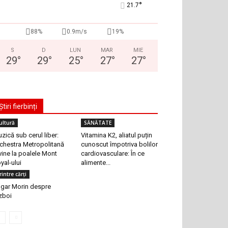
°
21.7
88%
0.9m/s
19%
S
D
LUN
MAR
MIE
29
°
29
°
25
°
27
°
27
°
Știri fierbinți
ultură
SĂNĂTATE
zică sub cerul liber:
Vitamina K2, aliatul puțin
chestra Metropolitană
cunoscut împotriva bolilor
vine la poalele Mont
cardiovasculare: În ce
yal-ului
alimente...
rintre cărți
gar Morin despre
zboi