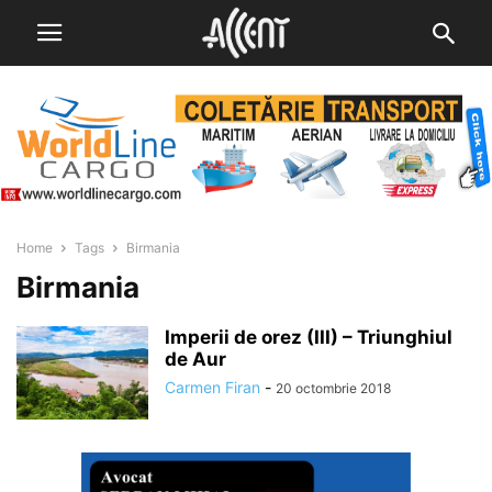
Home
Tags
Birmania
Birmania
Imperii de orez (III) – Triunghiul
de Aur
Carmen Firan
-
20 octombrie 2018