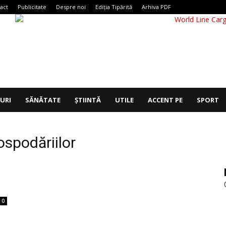
act
Publicitate
Despre noi
Ediția Tipărită
Arhiva PDF
IURI
SĂNĂTATE
ȘTIINTĂ
UTILE
ACCENT PE
SPORT
ospodăriilor
0
,