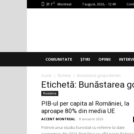
C
21.7
7 august, 2026, - 12:49
Cont
Montreal
Accent
Montreal
COMUNITATE
ȘTIRI
OPINII
INTERV
Acasă
Etichete
Bunăstarea gospodăriilor
Etichetă: Bunăstarea g
România
PIB-ul per capita al României, la
aproape 80% din media UE
ACCENT MONTREAL
-
8 ianuarie 2026
Potrivit unui studiu Eurostat cu referire la date
economice din 2024, România se află peste Polonia