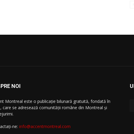
PRE NOI
U
nt Montreal este o publicație bilunară gratuită, fondată în
, care se adresează comunităţii române din Montreal şi
ejurimi.
actați-ne:
info@accentmontreal.com