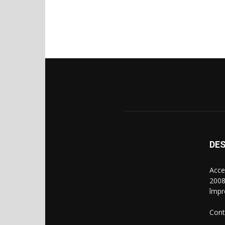
DES
Acce
2008
împr
Cont