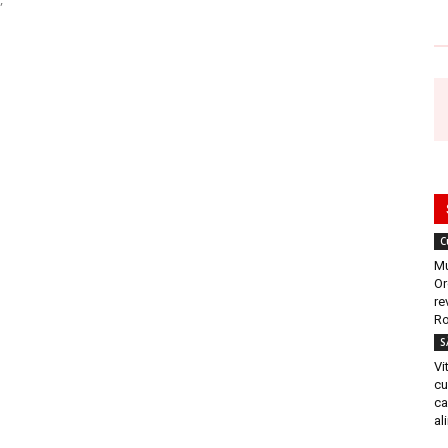
C
Mu
Or
re
Ro
S
Vi
cu
ca
al