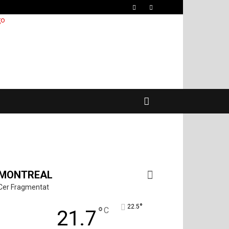
MONTREAL
Cer Fragmentat
°
22.5
°
C
21.7