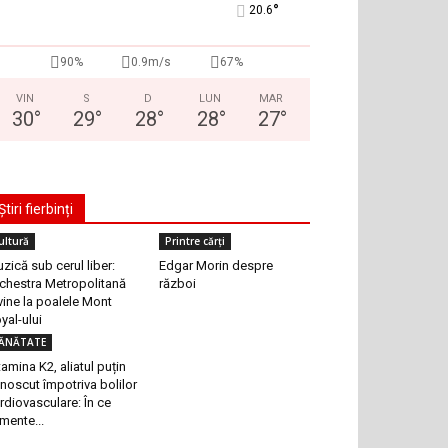
°
20.6
90%
0.9m/s
67%
VIN
S
D
LUN
MAR
30
°
29
°
28
°
28
°
27
°
Știri fierbinți
ultură
Printre cărți
zică sub cerul liber:
Edgar Morin despre
chestra Metropolitană
război
vine la poalele Mont
yal-ului
ĂNĂTATE
tamina K2, aliatul puțin
noscut împotriva bolilor
rdiovasculare: În ce
imente...