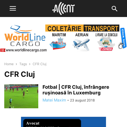
Home
Tags
CFR Cluj
CFR Cluj
Fotbal | CFR Cluj, înfrângere
ruşinoasă în Luxemburg
Matei Maxim
-
23 august 2018