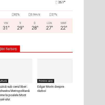
°
25.1
82%
0.9m/s
27%
VIN
S
D
LUN
MAR
31
°
29
°
28
°
27
°
22
°
Știri fierbinți
ultură
Printre cărți
zică sub cerul liber:
Edgar Morin despre
chestra Metropolitană
război
vine la poalele Mont
yal-ului