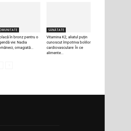
OMUNITATE
SĂNĂTATE
placă în bronz pentru o
Vitamina K2, aliatul puțin
gendă vie: Nadia
cunoscut împotriva bolilor
măneci, omagiată...
cardiovasculare: În ce
alimente...