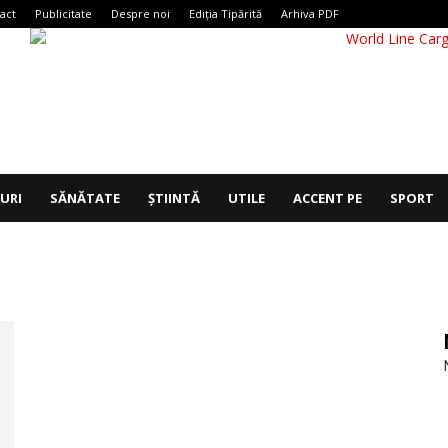
act
Publicitate
Despre noi
Ediția Tipărită
Arhiva PDF
IURI
SĂNĂTATE
ȘTIINTĂ
UTILE
ACCENT PE
SPORT