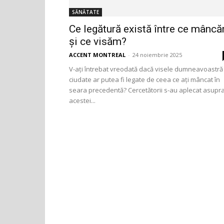
SĂNĂTATE
Ce legătură există între ce mânc
și ce visăm?
ACCENT MONTREAL
-
24 noiembrie 2025
V-ați întrebat vreodată dacă visele dumneavoastră
ciudate ar putea fi legate de ceea ce ați mâncat în
seara precedentă? Cercetătorii s-au aplecat asupr
acestei...