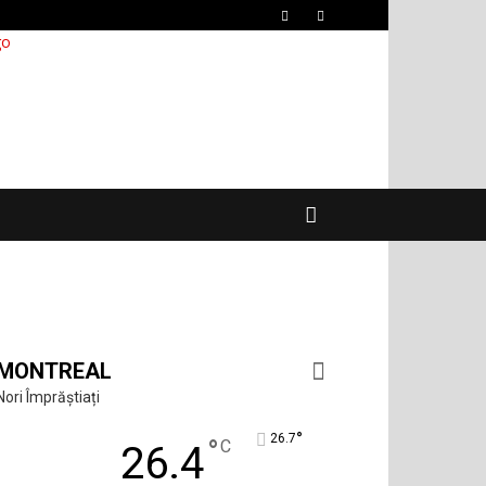
MONTREAL
Nori Împrăștiați
°
26.7
°
C
26.4