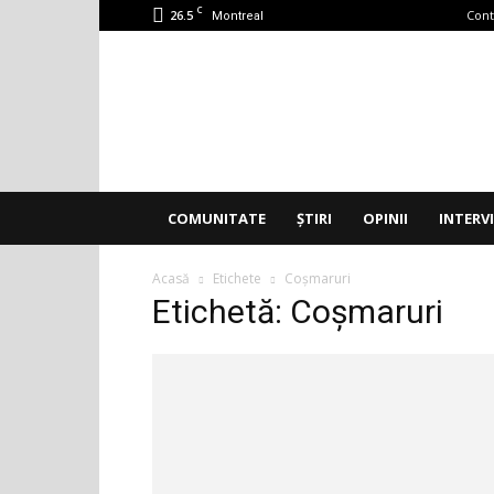
C
26.5
Cont
Montreal
Accent
Montreal
COMUNITATE
ȘTIRI
OPINII
INTERV
Acasă
Etichete
Coșmaruri
Etichetă: Coșmaruri