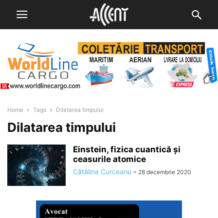
Home
Tags
Dilatarea timpului
Dilatarea timpului
Einstein, fizica cuantică și
ceasurile atomice
Cătălina Curceanu
-
28 decembrie 2020