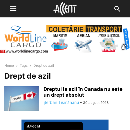
Home
Tags
Drept de azil
Drept de azil
Dreptul la azil în Canada nu este
un drept absolut
Șerban Tismănariu
-
30 august 2018