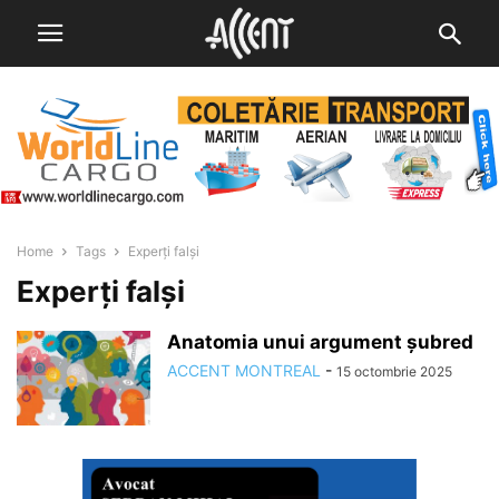
Home
Tags
Experți falși
Experți falși
Anatomia unui argument șubred
ACCENT MONTREAL
-
15 octombrie 2025