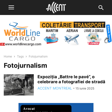
Home
Tags
Fotojurnalism
Fotojurnalism
Expoziția „Battre le pavé”, o
celebrare a fotografiei de stradă
ACCENT MONTREAL
-
15 iunie 2025