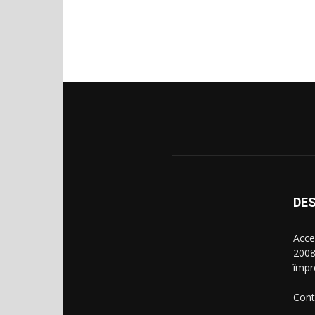
DES
Acce
2008
împr
Cont