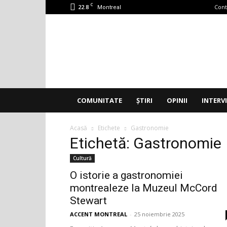
C
22.8
Cont
Montreal
Accent
Montreal
COMUNITATE
ȘTIRI
OPINII
INTERV
Acasă
Etichete
Gastronomie
Etichetă: Gastronomie
Cultură
O istorie a gastronomiei
montrealeze la Muzeul McCord
Stewart
ACCENT MONTREAL
-
25 noiembrie 2025