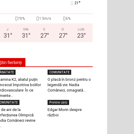
°
21
70%
1.5m/s
6%
J
VIN
S
D
LUN
31
°
31
°
27
°
27
°
23
°
Știri fierbinți
ĂNĂTATE
COMUNITATE
tamina K2, aliatul puțin
O placă în bronz pentru o
noscut împotriva bolilor
legendă vie: Nadia
rdiovasculare: În ce
Comăneci, omagiată...
imente...
OMUNITATE
Printre cărți
 de ani de la
Edgar Morin despre
rfecțiunea Olimpică:
război
dia Comăneci revine
..