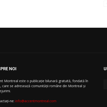
PRE NOI
U
nt Montreal este o publicație bilunară gratuită, fondată în
, care se adresează comunităţii române din Montreal şi
ejurimi.
actați-ne:
info@accentmontreal.com