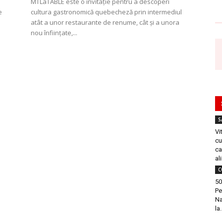
MTLàTABLE este o invitație pentru a descoperi
e
cultura gastronomică quebecheză prin intermediul
atât a unor restaurante de renume, cât și a unora
nou înființate,...
S
Vi
cu
ca
al
C
50
Pe
Na
la.