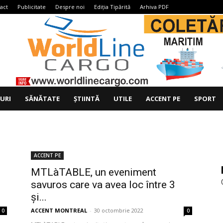
act
Publicitate
Despre noi
Ediția Tipărită
Arhiva PDF
IURI
SĂNĂTATE
ȘTIINTĂ
UTILE
ACCENT PE
SPORT
ACCENT PE
MTLàTABLE, un eveniment
savuros care va avea loc între 3
și...
ACCENT MONTREAL
-
30 octombrie 2022
0
0