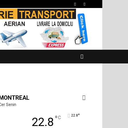
MONTREAL
Cer Senin
°
22.8
°
C
22.8