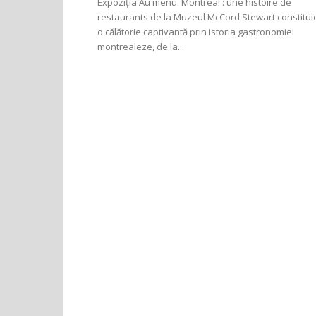
Expoziția Au menu. Montréal : une histoire de
restaurants de la Muzeul McCord Stewart constitui
o călătorie captivantă prin istoria gastronomiei
montrealeze, de la...