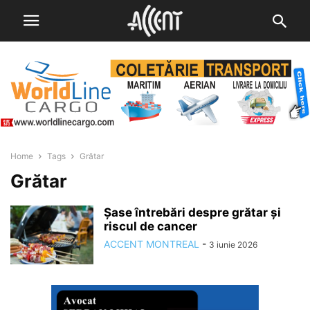
Home
Tags
Grătar
Grătar
Șase întrebări despre grătar și
riscul de cancer
ACCENT MONTREAL
-
3 iunie 2026