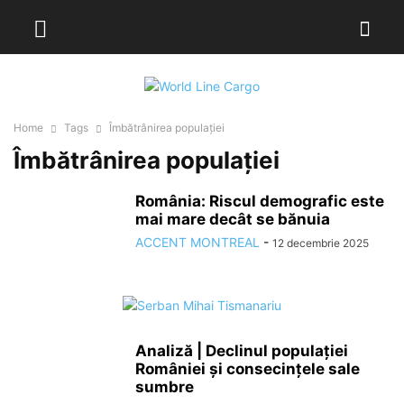
Home
Tags
Îmbătrânirea populației
Îmbătrânirea populației
România: Riscul demografic este
mai mare decât se bănuia
ACCENT MONTREAL
-
12 decembrie 2025
Analiză | Declinul populației
României și consecințele sale
sumbre