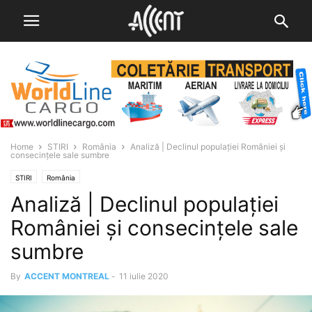
Home
STIRI
România
Analiză | Declinul populației României și
consecințele sale sumbre
STIRI
România
Analiză | Declinul populației
României și consecințele sale
sumbre
By
ACCENT MONTREAL
-
11 iulie 2020