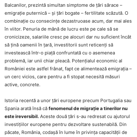
Balcanilor, prezintă simultan simptome de țări sărace –
emigrație puternică – și țări bogate – fertilitate scăzută. O
combinație cu consecințe dezastruoase acum, dar mai ales
în viitor. Penuria de mână de lucru este pe cale să se
cronicizeze, salariile cresc pe alocuri dar nu suficient încât
să țină oamenii în țară, investitorii sunt reticenți să
investească într-o piață confruntată cu o asemenea
problemă, iar unii chiar pleacă. Potențialul economic al
României este astfel frânat, fapt ce alimentează emigrația –
un cerc vicios, care pentru a fi stopat necesită măsuri
active, concrete.
Istoria recentă a unor țări europene precum Portugalia sau
Spania arată însă că
fenomenul de migraţie a tinerilor nu
este ireversibil.
Aceste două țări s-au redresat cu ajutorul
investițiilor europene pentru dezvoltare sustenabilă. Din
păcate, România, codașă în lume în privința capacităţii de