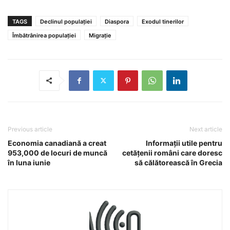
TAGS
Declinul populației
Diaspora
Exodul tinerilor
Îmbătrânirea populației
Migrație
Previous article
Next article
Economia canadiană a creat
Informații utile pentru
953,000 de locuri de muncă
cetățenii români care doresc
în luna iunie
să călătorească în Grecia