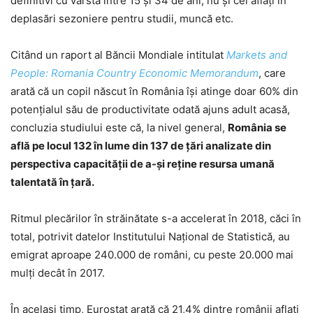
definitivi cu vârsta între 15 şi 34 de ani, nu și cei aflați în
deplasări sezoniere pentru studii, muncă etc.
Citând un raport al Băncii Mondiale intitulat
Markets and
People: Romania Country Economic Memorandum
, care
arată că un copil născut în România îşi atinge doar 60% din
potenţialul său de productivitate odată ajuns adult acasă,
concluzia studiului este că, la nivel general,
România se
află pe locul 132 în lume din 137 de ţări analizate din
perspectiva capacităţii de a-şi reține resursa umană
talentată în ţară.
Ritmul plecărilor în străinătate s-a accelerat în 2018, căci în
total, potrivit datelor Institutului Naţional de Statistică, au
emigrat aproape 240.000 de români, cu peste 20.000 mai
mulți decât în 2017.
În același timp, Eurostat arată că 21,4% dintre românii aflați