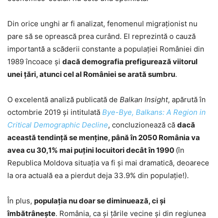
Din orice unghi ar fi analizat, fenomenul migraţionist nu
pare să se oprească prea curând. El reprezintă o cauză
importantă a scăderii constante a populaţiei României din
1989 încoace și
dacă demografia prefigurează viitorul
unei țări, atunci cel al României se arată sumbru
.
O excelentă analiză publicată de
Balkan Insight
, apărută în
octombrie 2019 și intitulată
Bye-Bye, Balkans: A Region in
Critical Demographic Decline
, concluzionează că
dacă
această tendință se menține, până în 2050 România va
avea cu 30,1% mai puțini locuitori decât în 1990
(în
Republica Moldova situația va fi și mai dramatică, deoarece
la ora actuală ea a pierdut deja 33.9% din populație!).
În plus,
populaţia nu doar se diminuează, ci și
îmbătrânește
. România, ca și țările vecine și din regiunea