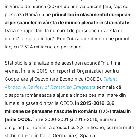
în vârstă de muncă (20-64 de ani) au părăsit țara, fapt ce
plasează România pe
primul loc în clasamentul european
al persoanelor în vârstă de muncă plecate în străinătate
.
Dacă ne raportăm la numărul de persoane în vârstă de
muncă plecate din țară, România apare din nou pe primul
loc, cu 2.524 milioane de persoane.
Statisticile și analizele de acest gen abundă în ultima
vreme. În iulie 2019, un raport al Organizaţiei pentru
Cooperare şi Dezvoltare Economică (OCDE),
Talent
Abroad: A Review of Romanian Emigrants
semnala că
diaspora românească a ajuns a cincea cea mai mare din
lume și a șasea din țările OECD.
În 2015-2016, 3,6
milioane de persoane născute în România (17%) trăiau în
ţările OCDE.
Între 2000-2001 şi 2015-2016, numărul
emigranţilor români a crescut cu 2,3 milioane, cei mai mulți
stabilindu-se în Italia, Germania și Spania.