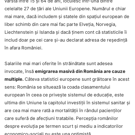
vârsta între 15 și 64 de ani, locuiesc într-una dintre
celelalte 27 de țări ale Uniunii Europene. Numărul e chiar
mai mare, dacă includem și statele din spațiul european de
liber schimb din care mai fac parte Elveția, Norvegia,
Liechtenstein și Islanda și dacă ținem cont că statisticile îi
includ doar pe cei care și-au declarat adresa de reședință
în afara României.
Salariile mai mari oferite în străinătate sunt adesea
invocate, însă
emigrarea masivă din România are cauze
multiple.
Câteva statistici europene sunt grăitoare în acest
sens: România se situează la coada clasamentului
european în ceea ce privește sistemul de educație, este
ultima din Uniune la capitolul investiții în sistemul sanitar și
are cea mai mare rată a mortalității în rândul pacienților
care suferă de afecțiuni tratabile. Percepţia românilor
despre evoluția pe termen scurt şi mediu a indicatorilor
economico-sociali nu este una optimistă.