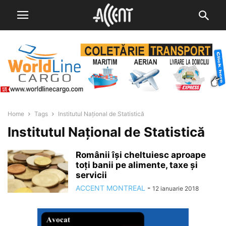
Home
Tags
Institutul Național de Statistică
Institutul Național de Statistică
Românii își cheltuiesc aproape
toți banii pe alimente, taxe și
servicii
ACCENT MONTREAL
-
12 ianuarie 2018