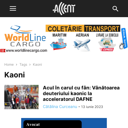
Home
Tags
Kaoni
Kaoni
Acul în carul cu fân: Vânătoarea
deuteriului kaonic la
acceleratorul DAFNE
Cătălina Curceanu
-
13 iunie 2023