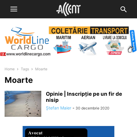
Home
Tags
Moarte
Moarte
Opinie | Inscripţie pe un fir de
nisip
Ștefan Maier
-
30 decembrie 2020