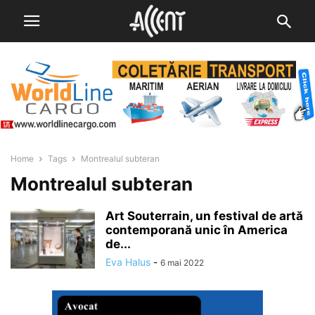
Home
Tags
Montrealul subteran
Montrealul subteran
Art Souterrain, un festival de artă
contemporană unic în America
de...
Eva Halus
-
6 mai 2022