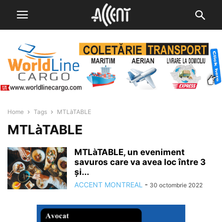
Home
Tags
MTLàTABLE
MTLàTABLE
MTLàTABLE, un eveniment
savuros care va avea loc între 3
și...
ACCENT MONTREAL
-
30 octombrie 2022