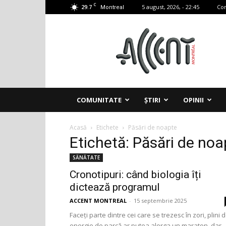
C
29.7
5 august, 2026, - 22:45
Con
Montreal
Accent
Montreal
COMUNITATE
ȘTIRI
OPINII
Acasă
Etichete
Păsări de noapte
Etichetă: Păsări de noa
SĂNĂTATE
Cronotipuri: când biologia îți
dictează programul
ACCENT MONTREAL
-
15 septembrie 2025
Faceți parte dintre cei care se trezesc în zori, plini 
energie de parcă ar putea alerga un maraton, dar