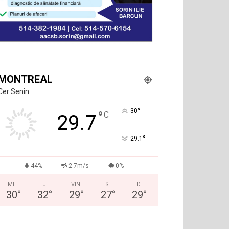
MONTREAL
Cer Senin
°
30
°
C
29.7
°
29.1
44%
2.7m/s
0%
MIE
J
VIN
S
D
30
°
32
°
29
°
27
°
29
°