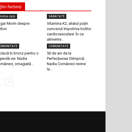
Știri fierbinți
rintre cărți
SĂNĂTATE
gar Morin despre
Vitamina K2, aliatul puțin
zboi
cunoscut împotriva bolilor
cardiovasculare: În ce
alimente...
OMUNITATE
COMUNITATE
placă în bronz pentru o
50 de ani de la
gendă vie: Nadia
Perfecțiunea Olimpică:
măneci, omagiată...
Nadia Comăneci revine
la...