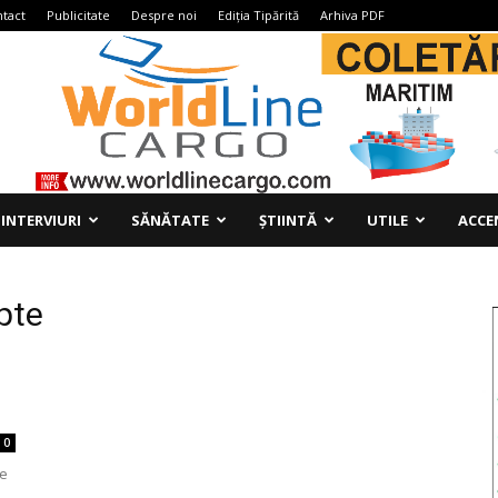
tact
Publicitate
Despre noi
Ediția Tipărită
Arhiva PDF
INTERVIURI
SĂNĂTATE
ȘTIINTĂ
UTILE
ACCE
pte
0
de