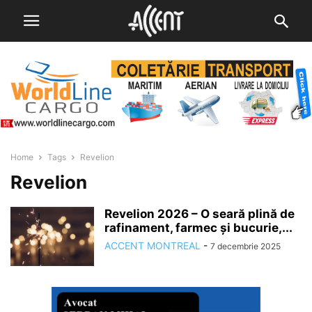
Home
Tags
Revelion
Revelion
Revelion 2026 – O seară plină de
rafinament, farmec și bucurie,...
ACCENT MONTREAL
-
7 decembrie 2025