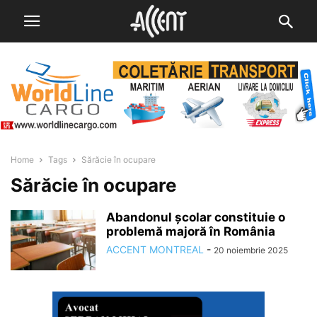
Home
Tags
Sărăcie în ocupare
Sărăcie în ocupare
Abandonul școlar constituie o
problemă majoră în România
ACCENT MONTREAL
-
20 noiembrie 2025