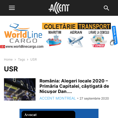
Home
Tags
USR
USR
România: Alegeri locale 2020 –
Primăria Capitalei, câştigată de
Nicușor Dan....
ACCENT MONTREAL
-
27 septembrie 2020