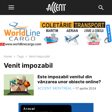
Home
Tags
Venit impozabil
Venit impozabil
Este impozabil venitul din
vânzarea unor obiecte online?
ACCENT MONTREAL
-
17 aprilie 2024