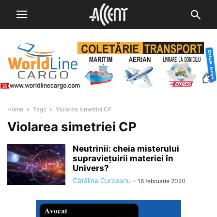
Home
Tags
Violarea simetriei CP
Violarea simetriei CP
Neutrinii: cheia misterului
supraviețuirii materiei în
Univers?
Cătălina Curceanu
-
16 februarie 2020