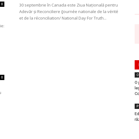
0
30 septembrie în Canada este Ziua Națională pentru
Adevăr și Reconciliere (Journée nationale de la vérité
et de la réconciliation/ National Day For Truth...
ie:
C
0
O 
le
u
Co
P
Ed
ră