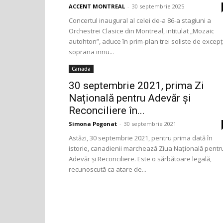
ACCENT MONTREAL
-
30 septembrie 2025
Concertul inaugural al celei de-a 86-a stagiuni a
Orchestrei Clasice din Montreal, intitulat „Mozaic
autohton”, aduce în prim-plan trei soliste de excepț
soprana innu...
Canada
30 septembrie 2021, prima Zi
Națională pentru Adevăr și
Reconciliere în...
Simona Pogonat
-
30 septembrie 2021
Astăzi, 30 septembrie 2021, pentru prima dată în
istorie, canadienii marchează Ziua Națională pentr
Adevăr și Reconciliere. Este o sărbătoare legală,
recunoscută ca atare de...