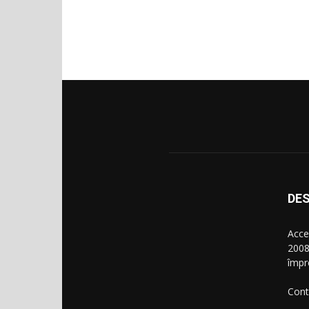
DES
Acce
2008
împr
Cont