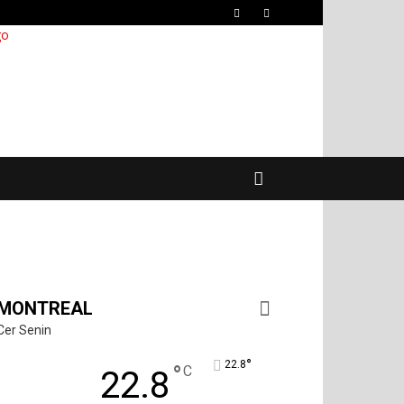
MONTREAL
Cer Senin
°
22.8
°
C
22.8