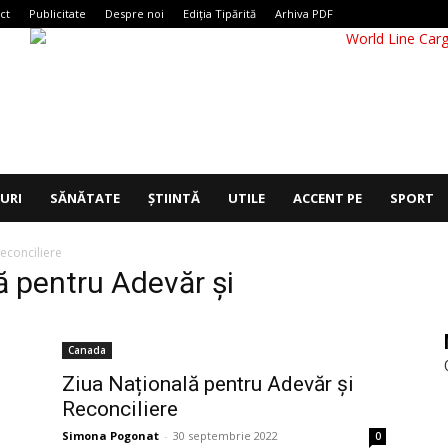
ct
Publicitate
Despre noi
Ediția Tipărită
Arhiva PDF
IURI
SĂNĂTATE
ȘTIINTĂ
UTILE
ACCENT PE
SPORT
econciliere
ă pentru Adevăr și
Canada
Ziua Națională pentru Adevăr și
Reconciliere
Simona Pogonat
-
30 septembrie 2022
0