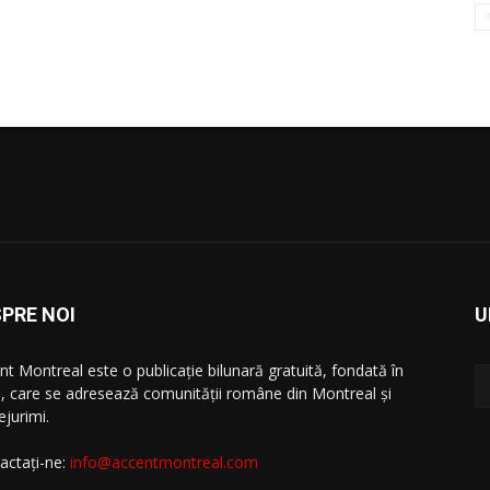
PRE NOI
U
nt Montreal este o publicație bilunară gratuită, fondată în
, care se adresează comunităţii române din Montreal şi
ejurimi.
actați-ne:
info@accentmontreal.com