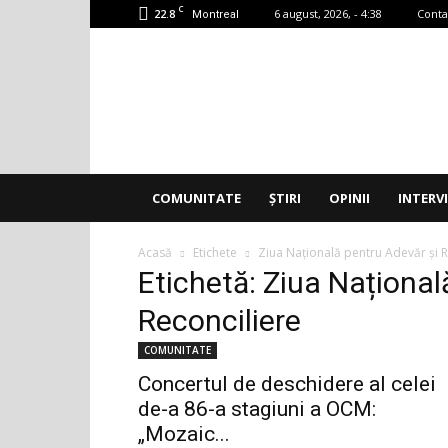
C
22.8
6 august, 2026, - 4:38
Conta
Montreal
Accent
Montreal
COMUNITATE
ȘTIRI
OPINII
INTERV
Acasă
Etichete
Ziua Națională pentru Adevăr și R
Etichetă: Ziua Național
Reconciliere
COMUNITATE
Concertul de deschidere al celei
de-a 86-a stagiuni a OCM:
„Mozaic...