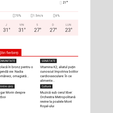
°
21
70%
1.5m/s
6%
J
VIN
S
D
LUN
31
°
31
°
27
°
27
°
23
°
Știri fierbinți
OMUNITATE
SĂNĂTATE
placă în bronz pentru o
Vitamina K2, aliatul puțin
gendă vie: Nadia
cunoscut împotriva bolilor
măneci, omagiată...
cardiovasculare: În ce
alimente...
rintre cărți
Cultură
gar Morin despre
Muzică sub cerul liber:
zboi
Orchestra Metropolitană
revine la poalele Mont
Royal-ului