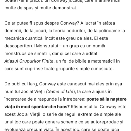
poate i-ar fi plăcut: un Conway jucăuș, care mai are încă
multe de spus și multe demonstrat.
Ce ar putea fi spus despre Conway? A lucrat în atâtea
domenii, de la jocuri, la teoria nodurilor, de la polinoame la
mecanica cuantică, încât este greu de ales. El este
descoperitorul Monstrului – un grup cu un număr
monstruos de simetrii, dar și cel care a editat
Atlasul Grupurilor Finite
, un fel de biblie a matematicii în
care sunt cuprinse toate grupurile simple cunoscute.
De publicul larg, Conway este cunoscut mai ales prin așa-
numitul Joc al Vieții
(Game of Life
), la care a ajuns în
încercarea de a răspunde la întrebarea:
poate să ia naștere
viața în mod spontan din haos?
Răspunsul lui Conway este
acest Joc al Vieții, o serie de reguli extrem de simple ale
unui joc care poate genera scheme ce se autoreproduc și
evoluează precum viața. În acest joc, care se poate juca