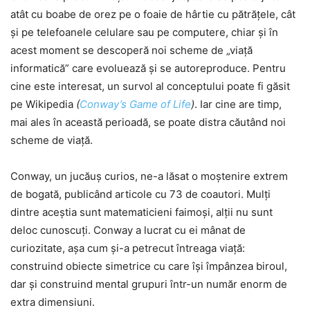
atât cu boabe de orez pe o foaie de hârtie cu pătrățele, cât
și pe telefoanele celulare sau pe computere, chiar și în
acest moment se descoperă noi scheme de „viață
informatică” care evoluează și se autoreproduce. Pentru
cine este interesat, un survol al conceptului poate fi găsit
pe Wikipedia
(
Conway’s Game of Life
)
. Iar cine are timp,
mai ales în această perioadă, se poate distra căutând noi
scheme de viață.
Conway, un jucăuș curios, ne-a lăsat o moștenire extrem
de bogată, publicând articole cu 73 de coautori. Mulți
dintre aceștia sunt matematicieni faimoși, alții nu sunt
deloc cunoscuți. Conway a lucrat cu ei mânat de
curiozitate, așa cum și-a petrecut întreaga viață:
construind obiecte simetrice cu care își împânzea biroul,
dar și construind mental grupuri într-un număr enorm de
extra dimensiuni.