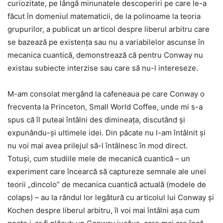
curiozitate, pe lângă minunatele descoperiri pe care le-a
făcut în domeniul matematicii, de la polinoame la teoria
grupurilor, a publicat un articol despre liberul arbitru care
se bazează pe existența sau nu a variabilelor ascunse în
mecanica cuantică, demonstrează că pentru Conway nu
existau subiecte interzise sau care să nu-l intereseze.
M-am consolat mergând la cafeneaua pe care Conway o
frecventa la Princeton, Small World Coffee, unde mi s-a
spus că îl puteai întâlni des dimineața, discutând și
expunându-și ultimele idei. Din păcate nu l-am întâlnit și
nu voi mai avea prilejul să-l întâlnesc în mod direct.
Totuși, cum studiile mele de mecanică cuantică – un
experiment care încearcă să captureze semnale ale unei
teorii „dincolo” de mecanica cuantică actuală (modele de
colaps) – au la rândul lor legătură cu articolul lui Conway și
Kochen despre liberul arbitru, îl voi mai întâlni așa cum