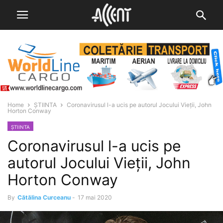
Home
ȘTIINTA
Coronavirusul l-a ucis pe autorul Jocului Vieții, John
Horton Conway
ȘTIINTA
Coronavirusul l-a ucis pe
autorul Jocului Vieții, John
Horton Conway
By
Cătălina Curceanu
-
17 mai 2020