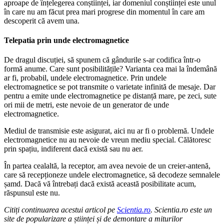
aproape de înțelegerea conștiinței, iar domeniul conștiinței este unul
în care nu am făcut prea mari progrese din momentul în care am
descoperit că avem una.
Telepatia prin unde electromagnetice
De dragul discuției, să spunem că gândurile s-ar codifica într-o
formă anume. Care sunt posibilitățile? Varianta cea mai la îndemână
ar fi, probabil, undele electromagnetice. Prin undele
electromagnetice se pot transmite o varietate infinită de mesaje. Dar
pentru a emite unde electromagnetice pe distanță mare, pe zeci, sute
ori mii de metri, este nevoie de un generator de unde
electromagnetice.
Mediul de transmisie este asigurat, aici nu ar fi o problemă. Undele
electromagnetice nu au nevoie de vreun mediu special. Călătoresc
prin spațiu, indiferent dacă există sau nu aer.
În partea cealaltă, la receptor, am avea nevoie de un creier-antenă,
care să recepționeze undele electromagnetice, să decodeze semnalele
șamd. Dacă vă întrebați dacă există această posibilitate acum,
răspunsul este nu.
Citiți continuarea acestui articol pe
Scientia.ro
. Scientia.ro este un
site de popularizare a științei și de demontare a miturilor