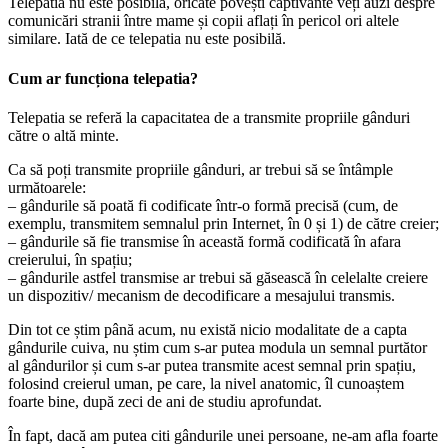
Telepatia nu este posibilă, oricâte povești captivante veți auzi despre
comunicări stranii între mame și copii aflați în pericol ori altele
similare. Iată de ce telepatia nu este posibilă.
Cum ar funcționa telepatia?
Telepatia se referă la capacitatea de a transmite propriile gânduri
către o altă minte.
Ca să poți transmite propriile gânduri, ar trebui să se întâmple
următoarele:
– gândurile să poată fi codificate într-o formă precisă (cum, de
exemplu, transmitem semnalul prin Internet, în 0 și 1) de către creier;
– gândurile să fie transmise în această formă codificată în afara
creierului, în spațiu;
– gândurile astfel transmise ar trebui să găsească în celelalte creiere
un dispozitiv/ mecanism de decodificare a mesajului transmis.
Din tot ce știm până acum, nu există nicio modalitate de a capta
gândurile cuiva, nu știm cum s-ar putea modula un semnal purtător
al gândurilor și cum s-ar putea transmite acest semnal prin spațiu,
folosind creierul uman, pe care, la nivel anatomic, îl cunoaștem
foarte bine, după zeci de ani de studiu aprofundat.
În fapt, dacă am putea citi gândurile unei persoane, ne-am afla foarte