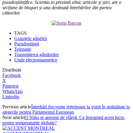
pseudoștiințifice. Scientia.ro prezintă zilnic articole și știri, are o
secțiune de bloguri și una destinată întrebărilor din partea
cititorilor.
TAGS
Granițele gândirii
Pseudoștiință
Telepatie
Transmiterea gândurilor
Unde electromagnetice
Distribuiti
Facebook
X
Pinterest
WhatsApp
Linkedin
Previous article
Întrebări frecvente referitoare la votul în străinătate la
alegerile pentru Parlamentul European
Next article
El Niño se apropie de sfârșit. Ce înseamnă acest lucru
pentru temperaturile globale?