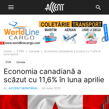
Home
STIRI
Canada
Economia canadiană a scăzut cu 11,6% în
luna aprilie
STIRI
Canada
Economia canadiană a
scăzut cu 11,6% în luna aprilie
By
ACCENT MONTREAL
-
30 iunie 2020