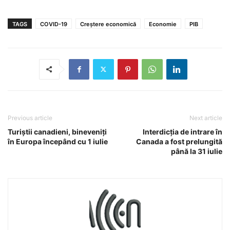
TAGS
COVID-19
Creștere economică
Economie
PIB
Previous article
Next article
Turiștii canadieni, bineveniți
Interdicția de intrare în
în Europa începând cu 1 iulie
Canada a fost prelungită
până la 31 iulie