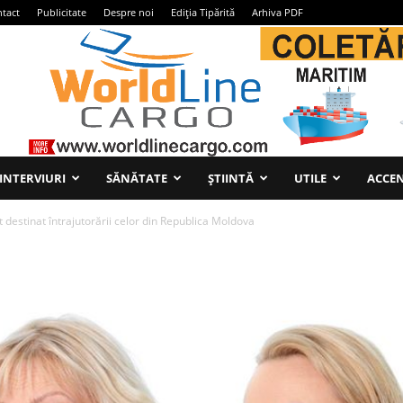
tact
Publicitate
Despre noi
Ediția Tipărită
Arhiva PDF
INTERVIURI
SĂNĂTATE
ȘTIINTĂ
UTILE
ACCEN
t destinat întrajutorării celor din Republica Moldova