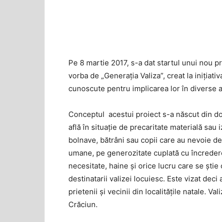
Pe 8 martie 2017, s-a dat startul unui nou p
vorba de „Generația Valiza”, creat la inițiat
cunoscute pentru implicarea lor în diverse ac
Conceptul acestui proiect s-a născut din do
află în situație de precaritate materială sau
bolnave, bătrâni sau copii care au nevoie de
umane, pe generozitate cuplată cu încredere
necesitate, haine și orice lucru care se știe
destinatarii valizei locuiesc. Este vizat deci 
prietenii și vecinii din localitățile natale. Va
Crăciun.