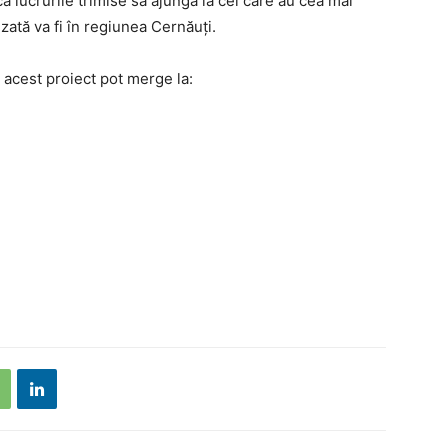
a lucrurile trimise să ajungă la cei care au cea mai
zată va fi în regiunea Cernăuți.
 acest proiect pot merge la: