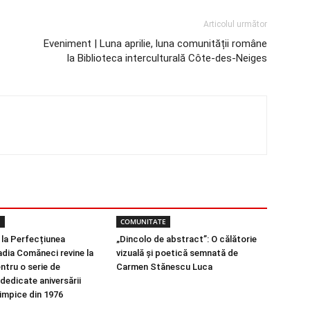
Articolul următor
Eveniment | Luna aprilie, luna comunității române
la Biblioteca interculturală Côte-des-Neiges
E
COMUNITATE
 la Perfecțiunea
„Dincolo de abstract”: O călătorie
adia Comăneci revine la
vizuală și poetică semnată de
ntru o serie de
Carmen Stănescu Luca
dedicate aniversării
limpice din 1976