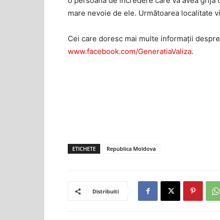
o persoană de încredere care va avea grijă c
mare nevoie de ele. Următoarea localitate vi
Cei care doresc mai multe informații despre
www.facebook.com/GeneratiaValiza
.
ETICHETE
Republica Moldova
Distribuiti