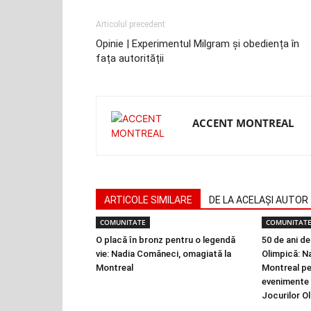
Articolul precedent
Opinie | Experimentul Milgram și obediența în
fața autorității
ACCENT MONTREAL
ARTICOLE SIMILARE
DE LA ACELAȘI AUTOR
COMUNITATE
COMUNITAT
O placă în bronz pentru o legendă
50 de ani de
vie: Nadia Comăneci, omagiată la
Olimpică: N
Montreal
Montreal pe
evenimente 
Jocurilor O