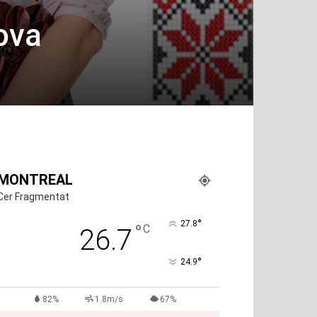
dova
MONTREAL
Cer Fragmentat
°
27.8
°
C
26.7
°
24.9
82%
1.8m/s
67%