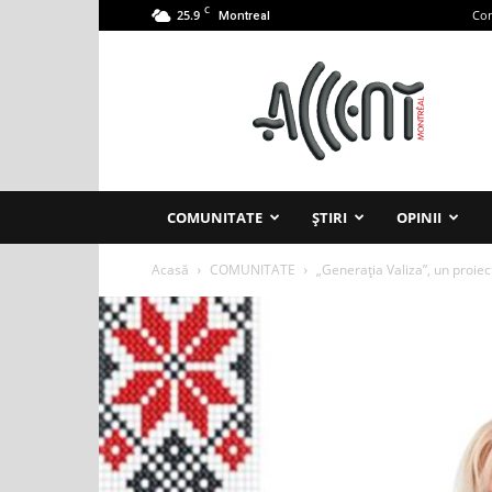
C
25.9
Con
Montreal
Accent
Montreal
COMUNITATE
ȘTIRI
OPINII
Acasă
COMUNITATE
„Generația Valiza”, un proiec