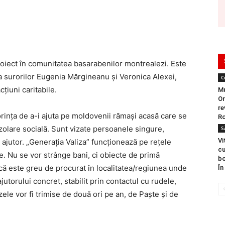
roiect în comunitatea basarabenilor montrealezi. Este
iva surorilor Eugenia Mărgineanu și Veronica Alexei,
C
țiuni caritabile.
Mu
Or
re
rința de a-i ajuta pe moldovenii rămași acasă care se
Ro
 izolare socială. Sunt vizate persoanele singure,
S
Vi
 ajutor. „Generația Valiza” funcționează pe rețele
cu
. Nu se vor strânge bani, ci obiecte de primă
bo
 că este greu de procurat în localitatea/regiunea unde
În
ajutorului concret, stabilit prin contactul cu rudele,
lizele vor fi trimise de două ori pe an, de Paște și de