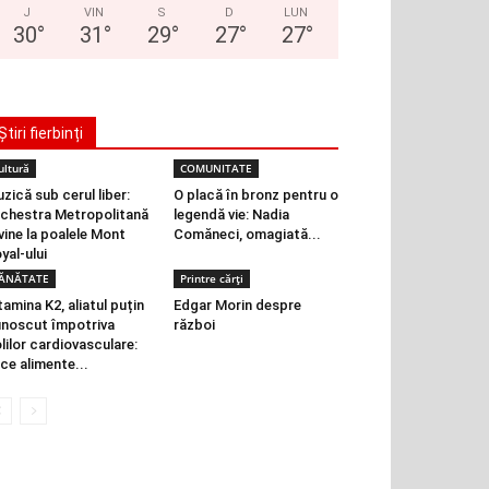
J
VIN
S
D
LUN
30
°
31
°
29
°
27
°
27
°
Știri fierbinți
ultură
COMUNITATE
zică sub cerul liber:
O placă în bronz pentru o
chestra Metropolitană
legendă vie: Nadia
vine la poalele Mont
Comăneci, omagiată...
yal-ului
ĂNĂTATE
Printre cărți
tamina K2, aliatul puțin
Edgar Morin despre
noscut împotriva
război
lilor cardiovasculare:
 ce alimente...