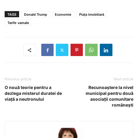
TAGS
Donald Trump
Economie
Piața imobiliară
Tarife vamale
Previous article
Next article
O nouă teorie pentru a
Recunoaștere la nivel
dezlega misterul duratei de
municipal pentru două
viață a neutronului
asociații comunitare
românești