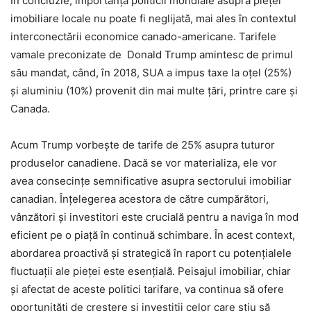
În concluzie, importanța politicii mondiale asupra pieței
imobiliare locale nu poate fi neglijată, mai ales în contextul
interconectării economice canado-americane. Tarifele
vamale preconizate de Donald Trump amintesc de primul
său mandat, când, în 2018, SUA a impus taxe la oțel (25%)
și aluminiu (10%) provenit din mai multe țări, printre care și
Canada.
Acum Trump vorbește de tarife de 25% asupra tuturor
produselor canadiene. Dacă se vor materializa, ele vor
avea consecințe semnificative asupra sectorului imobiliar
canadian. Înțelegerea acestora de către cumpărători,
vânzători și investitori este crucială pentru a naviga în mod
eficient pe o piață în continuă schimbare. În acest context,
abordarea proactivă și strategică în raport cu potențialele
fluctuații ale pieței este esenţială. Peisajul imobiliar, chiar
și afectat de aceste politici tarifare, va continua să ofere
oportunități de creștere și investiții celor care știu să