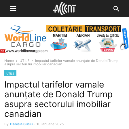
Home
UTILE
Impactul tarifelor vamale anunțate de Donald Trump
asupra sectorului imobiliar canadian
UTILE
Impactul tarifelor vamale
anunțate de Donald Trump
asupra sectorului imobiliar
canadian
By
Daniela Suciu
-
10 ianuarie 2025