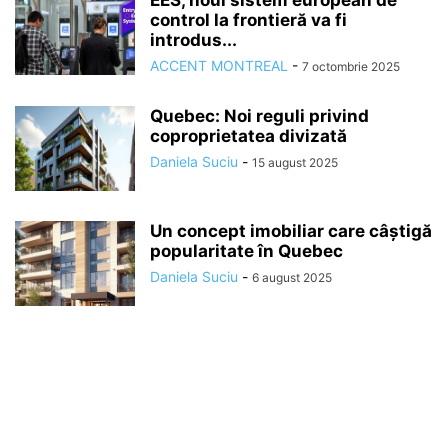
EES, noul sistem european de
control la frontieră va fi
introdus...
ACCENT MONTREAL
-
7 octombrie 2025
Quebec: Noi reguli privind
coproprietatea divizată
Daniela Suciu
-
15 august 2025
Un concept imobiliar care câștigă
popularitate în Quebec
Daniela Suciu
-
6 august 2025