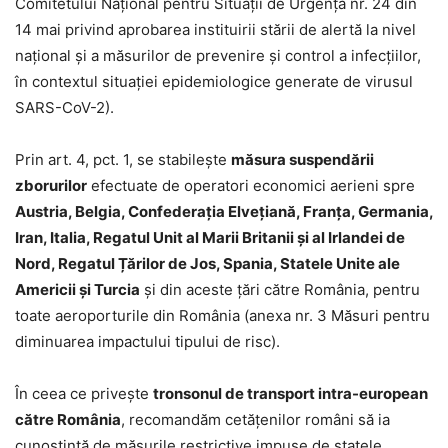
Comitetului Național pentru Situații de Urgență nr. 24 din
14 mai privind aprobarea instituirii stării de alertă la nivel
național și a măsurilor de prevenire și control a infecțiilor,
în contextul situației epidemiologice generate de virusul
SARS-CoV-2).
Prin art. 4, pct. 1, se stabilește
măsura suspendării
zborurilor
efectuate de operatori economici aerieni spre
Austria, Belgia, Confederația Elvețiană, Franța, Germania,
Iran, Italia, Regatul Unit al Marii Britanii și al Irlandei de
Nord, Regatul Țărilor de Jos, Spania, Statele Unite ale
Americii și Turcia
și din aceste țări către România, pentru
toate aeroporturile din România (anexa nr. 3 Măsuri pentru
diminuarea impactului tipului de risc).
În ceea ce privește
tronsonul de transport intra-european
către România
, recomandăm cetățenilor români să ia
cunoștință de măsurile restrictive impuse de statele