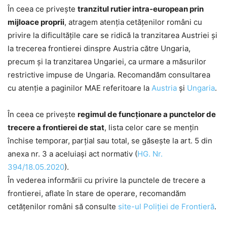
În ceea ce privește
tranzitul rutier intra-european prin
mijloace proprii
, atragem atenția cetățenilor români cu
privire la dificultățile care se ridică la tranzitarea Austriei și
la trecerea frontierei dinspre Austria către Ungaria,
precum și la tranzitarea Ungariei, ca urmare a măsurilor
restrictive impuse de Ungaria. Recomandăm consultarea
cu atenție a paginilor MAE referitoare la
Austria
și
Ungaria
.
În ceea ce privește
regimul de funcționare a punctelor de
trecere a frontierei de stat
, lista celor care se mențin
închise temporar, parțial sau total, se găsește la art. 5 din
anexa nr. 3 a aceluiași act normativ (
HG. Nr.
394/18.05.2020
).
În vederea informării cu privire la punctele de trecere a
frontierei, aflate în stare de operare, recomandăm
cetățenilor români să consulte
site-ul Poliției de Frontieră
.