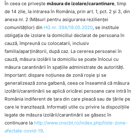
În ceea ce privește
măsura de izolare/carantinare
, timp
de 14 zile, la intrarea în România, prin art. 1, pct. 2 și 3, din
anexa nr. 2 (Măsuri pentru asigurarea rezilienței
comunităților) din
HG nr. 394/18.05.2020
, se instituie
obligația de izolare la domiciliul declarat de persoana în
cauză, împreună cu colocatarii, inclusiv
familia/aparținătorii, după caz. La cererea persoanei în
cauză, măsura izolării la domiciliu se poate înlocui cu
măsura carantinării în spațiile administrate de autorități.
Important: dispare noțiunea de zonă roșie și se
generalizează zona galbenă, ceea ce înseamnă că măsura
izolării/carantinării se aplică oricărei persoane care intră în
România indiferent de țara din care pleacă sau de țările pe
care le tranzitează. Informații utile cu privire la dispozițiile
legate de măsura izolării/carantinării se găsesc în
continuare la
http://www.cnscbt.ro/index.php/liste-zone-
afectate-covid-19
.