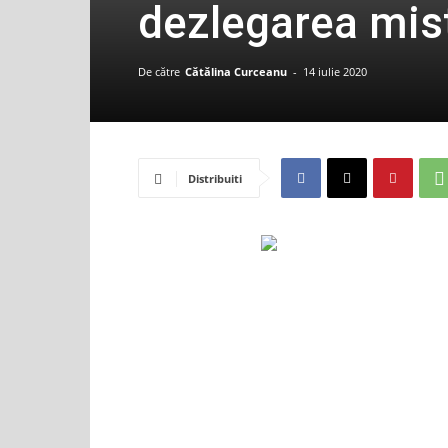
dezlegarea mist
De către
Cătălina Curceanu
-
14 iulie 2020
Distribuiti