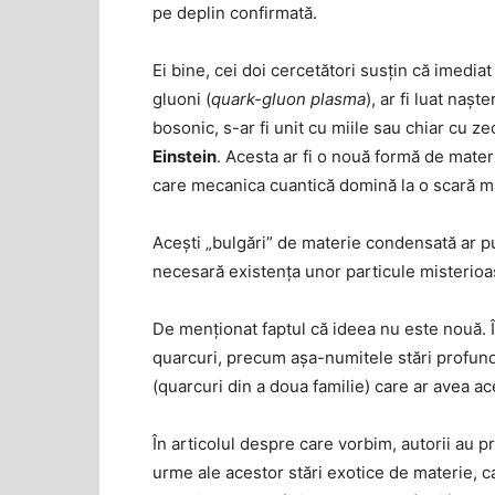
pe deplin confirmată.
Ei bine, cei doi cercetători susţin că imedi
gluoni (
quark-gluon plasma
), ar fi luat naş
bosonic, s-ar fi unit cu miile sau chiar cu z
Einstein
. Acesta ar fi o nouă formă de materie
care mecanica cuantică domină la o scară m
Aceşti „bulgări” de materie condensată ar pu
necesară existenţa unor particule misterioa
De menţionat faptul că ideea nu este nouă. Î
quarcuri, precum aşa-numitele stări profund
(quarcuri din a doua familie) care ar avea a
În articolul despre care vorbim, autorii au 
urme ale acestor stări exotice de materie, ca