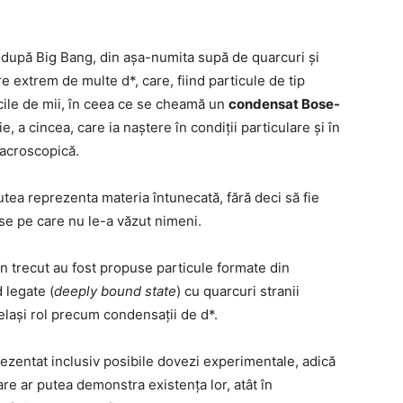
at după Big Bang, din aşa-numita supă de quarcuri şi
tere extrem de multe d*, care, fiind particule de tip
ecile de mii, în ceea ce se cheamă un
condensat Bose-
, a cincea, care ia naştere în condiţii particulare și în
acroscopică.
tea reprezenta materia întunecată, fără deci să fie
se pe care nu le-a văzut nimeni.
n trecut au fost propuse particule formate din
 legate (
deeply bound state
) cu quarcuri stranii
celaşi rol precum condensaţii de d*.
prezentat inclusiv posibile dovezi experimentale, adică
re ar putea demonstra existenţa lor, atât în