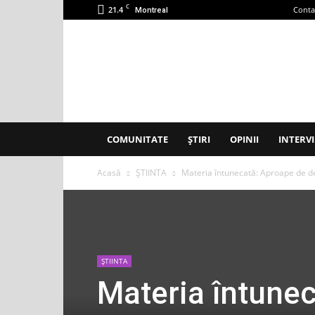
C
21.4
Conta
Montreal
Accent
Montreal
COMUNITATE
ȘTIRI
OPINII
INTERVI
Acasă
ȘTIINTA
Materia întunecată: Aproape de d
ȘTIINTA
Materia întune