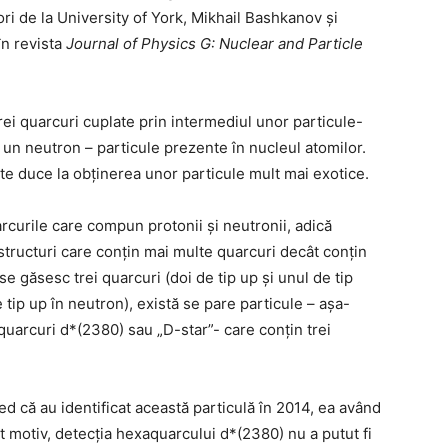
ri de la University of York, Mikhail Bashkanov şi
în revista
Journal of Physics G: Nuclear and Particle
ei quarcuri cuplate prin intermediul unor particule-
un neutron – particule prezente în nucleul atomilor.
ite duce la obţinerea unor particule mult mai exotice.
uarcurile care compun protonii şi neutronii, adică
 structuri care conţin mai multe quarcuri decât conțin
se găsesc trei quarcuri (doi de tip up şi unul de tip
tip up în neutron), există se pare particule – aşa-
uarcuri d*(2380) sau „D-star”- care conţin trei
red că au identificat această particulă în 2014, ea având
t motiv, detecția hexaquarcului d*(2380) nu a putut fi