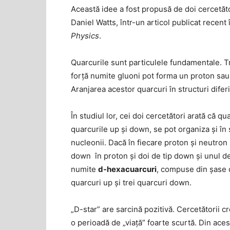
Această idee a fost propusă de doi cercetăto
Daniel Watts, într-un articol publicat recent 
Physics
.
Quarcurile sunt particulele fundamentale. Tr
forță numite gluoni pot forma un proton sau 
Aranjarea acestor quarcuri în structuri difer
În studiul lor, cei doi cercetători arată că q
quarcurile up şi down, se pot organiza şi în
nucleonii. Dacă în fiecare proton şi neutron 
down în proton și doi de tip down şi unul de 
numite
d-hexacuarcuri
, compuse din şase q
quarcuri up şi trei quarcuri down.
„D-star” are sarcină pozitivă. Cercetătorii c
o perioadă de „viață” foarte scurtă. Din aces