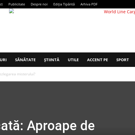
ct
Publicitate
Despre noi
Ediția Tipărită
Arhiva PDF
URI
SĂNĂTATE
ȘTIINTĂ
UTILE
ACCENT PE
SPORT
ezlegarea misterului?
cată: Aproape de