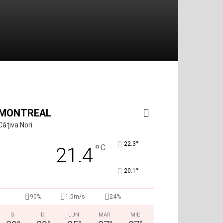
MONTREAL
Câțiva Nori
°
22.3
°
C
21.4
°
20.1
90%
1.5m/s
24%
S
D
LUN
MAR
MIE