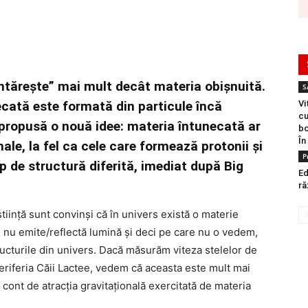
ntăreşte” mai mult decât materia obișnuită.
S
ecată este formată din particule încă
Vi
cu
 propusă o nouă idee: materia întunecată ar
bo
În
ale, la fel ca cele care formează protonii și
P
ip de structură diferită, imediat după Big
Ed
ră
tiinţă sunt convinşi că în univers există o materie
e nu emite/reflectă lumină şi deci pe care nu o vedem,
tructurile din univers. Dacă măsurăm viteza stelelor de
a periferia Căii Lactee, vedem că aceasta este mult mai
 cont de atracţia gravitaţională exercitată de materia