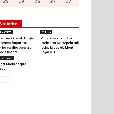
29
°
29
°
25
°
27
°
27
°
Știri fierbinți
ĂNĂTATE
Cultură
tamina K2, aliatul puțin
Muzică sub cerul liber:
noscut împotriva
Orchestra Metropolitană
lilor cardiovasculare:
revine la poalele Mont
 ce alimente...
Royal-ului
rintre cărți
gar Morin despre
zboi