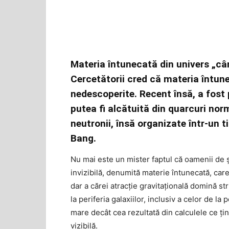
Materia întunecată din univers „câ
Cercetătorii cred că materia întun
nedescoperite. Recent însă, a fost
putea fi alcătuită din quarcuri norm
neutronii, însă organizate într-un t
Bang.
Nu mai este un mister faptul că oamenii de ş
invizibilă, denumită materie întunecată, car
dar a cărei atracţie gravitaţională domină s
la periferia galaxiilor, inclusiv a celor de l
mare decât cea rezultată din calculele ce țin
vizibilă.