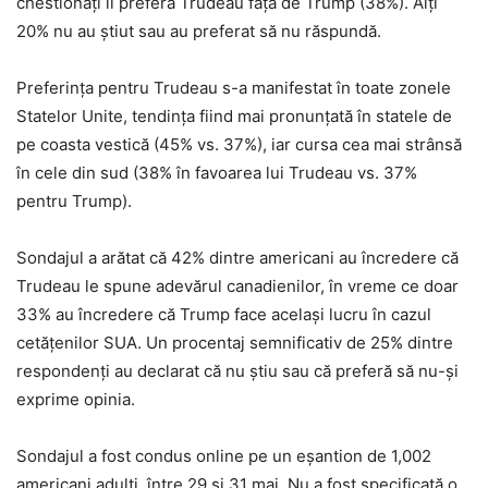
chestionați îl preferă Trudeau față de Trump (38%). Alți
20% nu au știut sau au preferat să nu răspundă.
Preferința pentru Trudeau s-a manifestat în toate zonele
Statelor Unite, tendința fiind mai pronunțată în statele de
pe coasta vestică (45% vs. 37%), iar cursa cea mai strânsă
în cele din sud (38% în favoarea lui Trudeau vs. 37%
pentru Trump).
Sondajul a arătat că 42% dintre americani au încredere că
Trudeau le spune adevărul canadienilor, în vreme ce doar
33% au încredere că Trump face același lucru în cazul
cetățenilor SUA. Un procentaj semnificativ de 25% dintre
respondenți au declarat că nu știu sau că preferă să nu-și
exprime opinia.
Sondajul a fost condus online pe un eșantion de 1,002
americani adulți, între 29 și 31 mai. Nu a fost specificată o