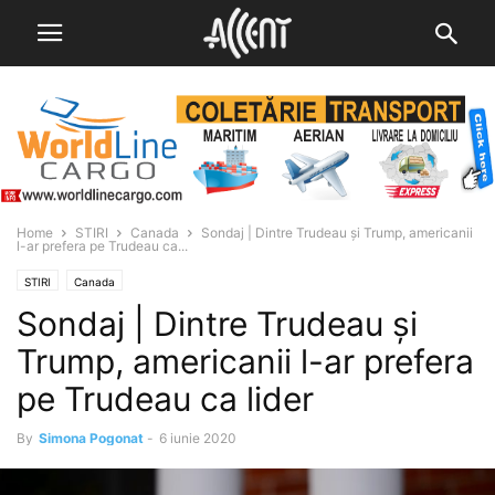
Home
STIRI
Canada
Sondaj | Dintre Trudeau și Trump, americanii
l-ar prefera pe Trudeau ca...
STIRI
Canada
Sondaj | Dintre Trudeau și
Trump, americanii l-ar prefera
pe Trudeau ca lider
By
Simona Pogonat
-
6 iunie 2020