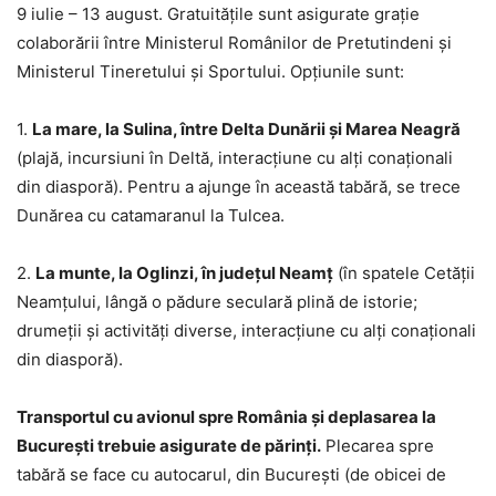
9 iulie – 13 august. Gratuitățile sunt asigurate grație
colaborării între Ministerul Românilor de Pretutindeni și
Ministerul Tineretului și Sportului. Opțiunile sunt:
1.
La mare, la Sulina, între Delta Dunării și Marea Neagră
(plajă, incursiuni în Deltă, interacțiune cu alți conaționali
din diasporă). Pentru a ajunge în această tabără, se trece
Dunărea cu catamaranul la Tulcea.
2.
La munte, la Oglinzi, în județul Neamț
(în spatele Cetății
Neamțului, lângă o pădure seculară plină de istorie;
drumeții și activități diverse, interacțiune cu alți conaționali
din diasporă).
Transportul cu avionul spre România și deplasarea la
București trebuie asigurate de părinți.
Plecarea spre
tabără se face cu autocarul, din București (de obicei de