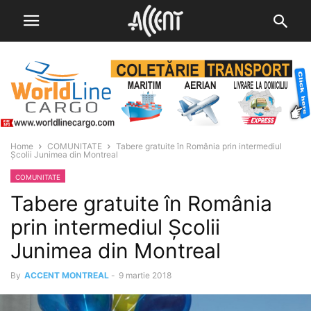
Home
COMUNITATE
Tabere gratuite în România prin intermediul
Școlii Junimea din Montreal
COMUNITATE
Tabere gratuite în România
prin intermediul Școlii
Junimea din Montreal
By
ACCENT MONTREAL
-
9 martie 2018