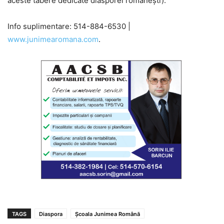
aceste tabere dedicate diasporei românești).
Info suplimentare: 514-884-6530 |
www.junimearomana.com
.
TAGS
Diaspora
Școala Junimea Română