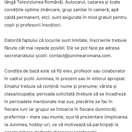
lângă Televiziunea Română). Autocarul, cazarea și toate
condițiile optime (mâncare, grup sanitar în cameră, apă
caldă permanent, etc). sunt asigurate în mod gratuit pentru
copii și profesorii însoțitori.
Datorită faptului că locurile sunt limitate, înscrierile trebuie
făcute cât mai repede posibil. Ele se pot face pe adresa
secretariatului școlii: contact@junimearomana.com.
Condiția de bază este să fiți elev, profesor sau colaborator
în cadrul școlii Junimea, în prezent sau în viitorul apropiat.
Emailul trebuie să conțină: nume și prenume; vârsta și
clasa/ocupația; perioada solicitată (trebuie să se încadreze
în perioadele menționate mai sus; plecările se fac în
fiecare luni iar grupul se întoarce în fiecare duminică);
preferința – mare sau munte; scurtă prezentare (implicarea
la Junimea, hobby-uri, ce vă motivează să participați la