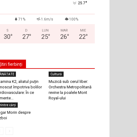
°
25.7
71%
1.6m/s
100%
S
D
LUN
MAR
MIE
30
°
27
°
25
°
26
°
22
°
Știri fierbinți
ĂNĂTATE
Cultură
tamina K2, aliatul puțin
Muzică sub cerul liber:
noscut împotriva bolilor
Orchestra Metropolitană
rdiovasculare: În ce
revine la poalele Mont
imente...
Royal-ului
rintre cărți
gar Morin despre
zboi