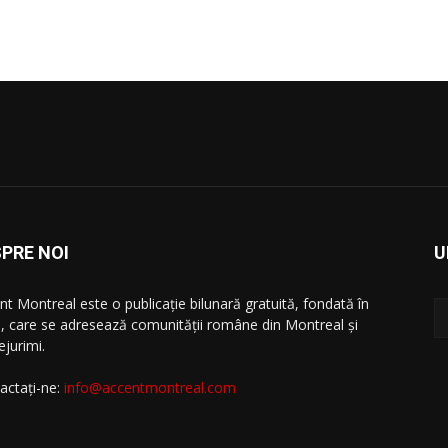
PRE NOI
U
nt Montreal este o publicație bilunară gratuită, fondată în
, care se adresează comunităţii române din Montreal şi
ejurimi.
actați-ne:
info@accentmontreal.com