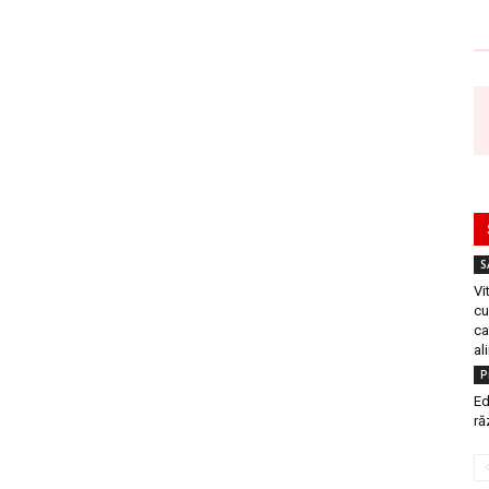
S
Vi
cu
ca
al
P
Ed
ră