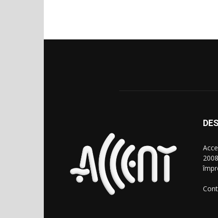
DES
Acce
2008
împr
Cont