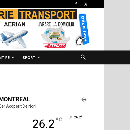
NT PE
SPORT
MONTREAL
Cer Acoperit De Nori
°
26.2
°
C
26.2