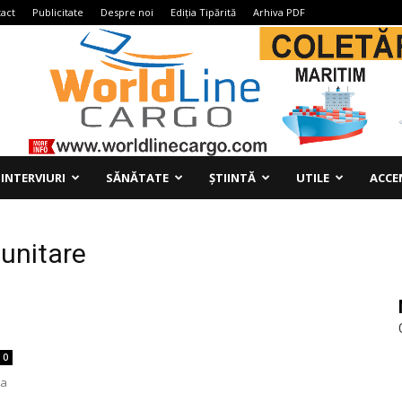
act
Publicitate
Despre noi
Ediția Tipărită
Arhiva PDF
INTERVIURI
SĂNĂTATE
ȘTIINTĂ
UTILE
ACCE
munitare
0
ia