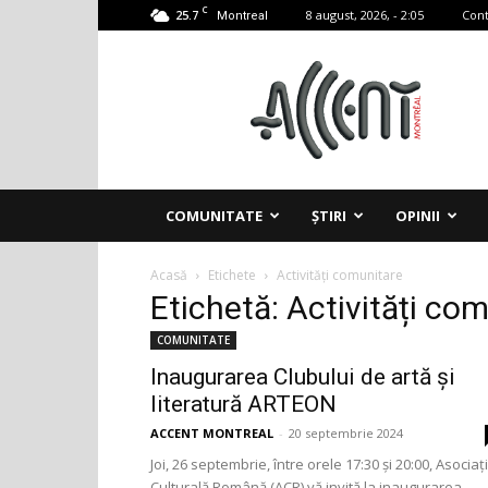
C
25.7
8 august, 2026, - 2:05
Cont
Montreal
Accent
Montreal
COMUNITATE
ȘTIRI
OPINII
Acasă
Etichete
Activități comunitare
Etichetă: Activități co
COMUNITATE
Inaugurarea Clubului de artă și
literatură ARTEON
ACCENT MONTREAL
-
20 septembrie 2024
Joi, 26 septembrie, între orele 17:30 și 20:00, Asociaț
Culturală Română (ACR) vă invită la inaugurarea