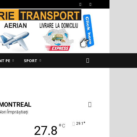
NT PE
SPORT
MONTREAL
Nori Împrăștiați
°
29.1
°
C
27.8