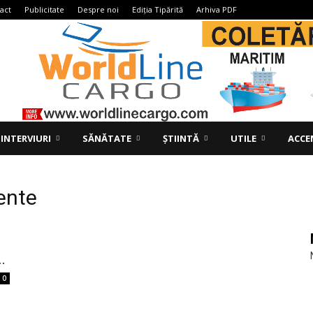
act
Publicitate
Despre noi
Ediția Tipărită
Arhiva PDF
INTERVIURI
SĂNĂTATE
ȘTIINTĂ
UTILE
ACCE
ente
.
0