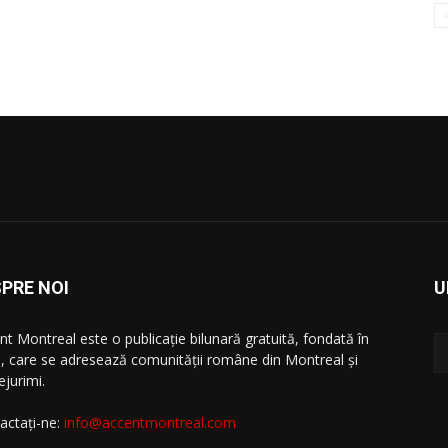
PRE NOI
U
nt Montreal este o publicație bilunară gratuită, fondată în
, care se adresează comunităţii române din Montreal şi
ejurimi.
actați-ne:
info@accentmontreal.com