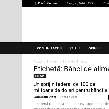
C
27.9
6 august, 2026, - 23:34
Cont
Montreal
Accent
Montreal
COMUNITATE
ȘTIRI
OPINII
Acasă
Etichete
Bănci de alimente
Etichetă: Bănci de alim
Canada
Un sprijin federal de 100 de
milioane de dolari pentru băncile..
Laurentiu State
-
3 aprilie 2020
Premierul Trudeau a anunțat o investiție de 100 de
milioane de dolari pentru a îmbunătăți accesul la