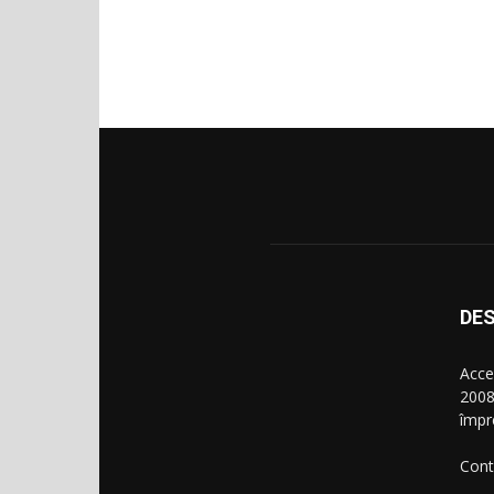
DES
Acce
2008
împr
Cont