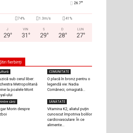
°
26.7
74%
1.3m/s
41%
J
VIN
S
D
LUN
29
°
31
°
29
°
28
°
27
°
Știri fierbinți
ultură
COMUNITATE
zică sub cerul liber:
O placă în bronz pentru o
chestra Metropolitană
legendă vie: Nadia
vine la poalele Mont
Comăneci, omagiată...
yal-ului
rintre cărți
SĂNĂTATE
gar Morin despre
Vitamina K2, aliatul puțin
zboi
cunoscut împotriva bolilor
cardiovasculare: În ce
alimente...