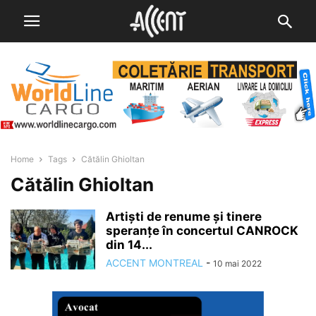
Home
Tags
Cătălin Ghioltan
Cătălin Ghioltan
Artiști de renume și tinere
speranțe în concertul CANROCK
din 14...
ACCENT MONTREAL
-
10 mai 2022