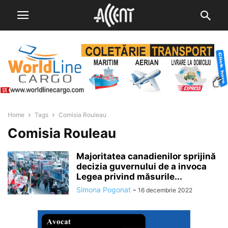
Home
Tags
Comisia Rouleau
Comisia Rouleau
Majoritatea canadienilor sprijină
decizia guvernului de a invoca
Legea privind măsurile...
Simona Pogonat
-
16 decembrie 2022